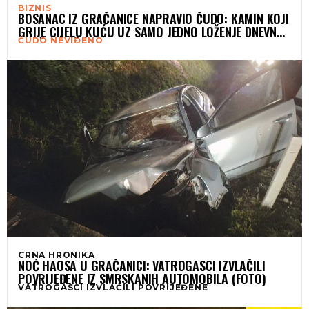
BIZNIS
BOSANAC IZ GRAČANICE NAPRAVIO ČUDO: KAMIN KOJI
GRIJE CIJELU KUĆU UZ SAMO JEDNO LOŽENJE DNEVNO I
ČUDO NEVIĐENO
SRUŠIO RAČUNE NA 14,5 KM
CRNA HRONIKA
NOĆ HAOSA U GRAČANICI: VATROGASCI IZVLAČILI
POVRIJEĐENE IZ SMRSKANIH AUTOMOBILA (FOTO)
VATROGASCI IZVLAČILI POVRIJEĐENE