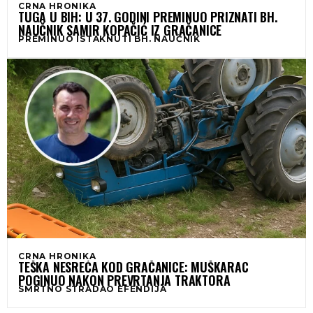
CRNA HRONIKA
TUGA U BIH: U 37. GODINI PREMINUO PRIZNATI BH.
NAUČNIK SAMIR KOPAČIĆ IZ GRAČANICE
PREMINUO ISTAKNUTI BH. NAUČNIK
CRNA HRONIKA
TEŠKA NESREĆA KOD GRAČANICE: MUŠKARAC
POGINUO NAKON PREVRTANJA TRAKTORA
SMRTNO STRADAO EFENDIJA