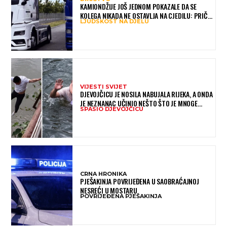
KAMIONDŽIJE JOŠ JEDNOM POKAZALE DA SE
KOLEGA NIKADA NE OSTAVLJA NA CJEDILU: PRIČA
LJUDSKOST NA DJELU
IZ HAMBURGA DIRNULA MNOGE
VIJESTI SVIJET
DJEVOJČICU JE NOSILA NABUJALA RIJEKA, A ONDA
JE NEZNANAC UČINIO NEŠTO ŠTO JE MNOGE
SPASIO DJEVOJČICU
OSTAVILO BEZ RIJEČI
CRNA HRONIKA
PJEŠAKINJA POVRIJEĐENA U SAOBRAĆAJNOJ
NESREĆI U MOSTARU
POVRIJEĐENA PJEŠAKINJA