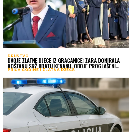
DRUŠTVO
DVOJE ZLATNE DJECE IZ GRAČANICE: ZARA DONIRALA
KOŠTANU SRŽ BRATU KENANU, OBOJE PROGLAŠENI
PRIČA GODINE I ZLATNA DJECA
UČENICIMA GENERACIJE