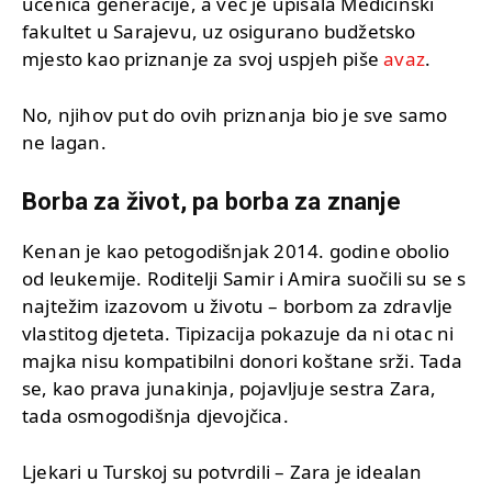
učenica generacije, a već je upisala Medicinski
fakultet u Sarajevu, uz osigurano budžetsko
mjesto kao priznanje za svoj uspjeh piše
avaz
.
No, njihov put do ovih priznanja bio je sve samo
ne lagan.
Borba za život, pa borba za znanje
Kenan je kao petogodišnjak 2014. godine obolio
od leukemije. Roditelji Samir i Amira suočili su se s
najtežim izazovom u životu – borbom za zdravlje
vlastitog djeteta. Tipizacija pokazuje da ni otac ni
majka nisu kompatibilni donori koštane srži. Tada
se, kao prava junakinja, pojavljuje sestra Zara,
tada osmogodišnja djevojčica.
Ljekari u Turskoj su potvrdili – Zara je idealan