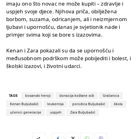
imaju ono što novac ne može kupiti – zdravlje i
uspjeh svoje djece. Njihova priča, obilježena
borbom, suzama, odricanjem, ali i neizmjernom
ljubavi i upornošću, danas je svjetionik nade i
primjer svima koji se bore s izazovima.
Kenan i Zara pokazali su da se upornošću i
međusobnom podrškom može pobijediti i bolest, i
školski izazovi, i životni udarci.
TAGS
bosanski heroji
donacija koštane srži
Gračanica
Kenan Buljubašić
leukemija
porodica Buljubašić
škola
učenici generacije
uspjeh
Zara Buljubašić