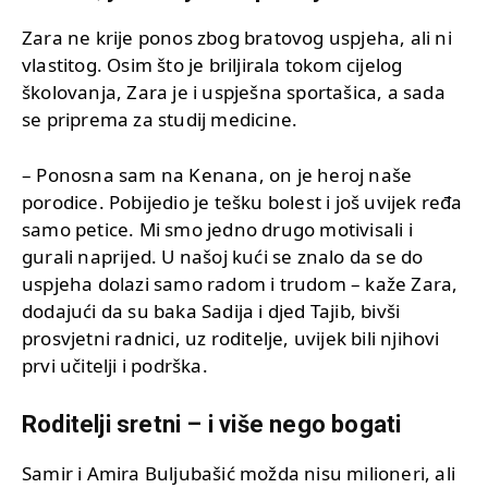
Zara ne krije ponos zbog bratovog uspjeha, ali ni
vlastitog. Osim što je briljirala tokom cijelog
školovanja, Zara je i uspješna sportašica, a sada
se priprema za studij medicine.
– Ponosna sam na Kenana, on je heroj naše
porodice. Pobijedio je tešku bolest i još uvijek ređa
samo petice. Mi smo jedno drugo motivisali i
gurali naprijed. U našoj kući se znalo da se do
uspjeha dolazi samo radom i trudom – kaže Zara,
dodajući da su baka Sadija i djed Tajib, bivši
prosvjetni radnici, uz roditelje, uvijek bili njihovi
prvi učitelji i podrška.
Roditelji sretni – i više nego bogati
Samir i Amira Buljubašić možda nisu milioneri, ali