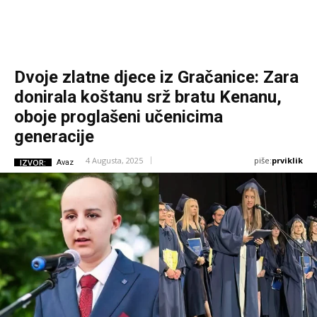
Dvoje zlatne djece iz Gračanice: Zara
donirala koštanu srž bratu Kenanu,
oboje proglašeni učenicima
generacije
piše:
prviklik
4 Augusta, 2025
IZVOR:
Avaz