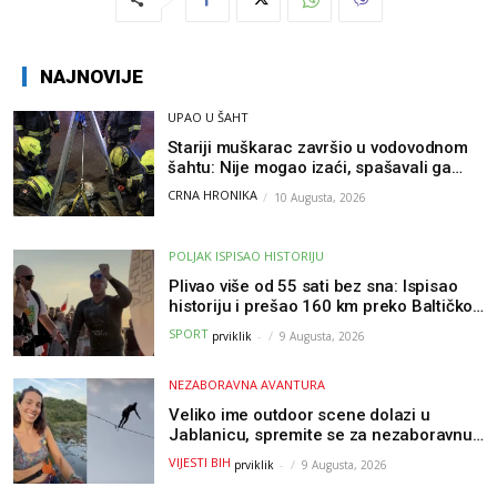
NAJNOVIJE
UPAO U ŠAHT
Stariji muškarac završio u vodovodnom
šahtu: Nije mogao izaći, spašavali ga
vatrogasci
CRNA HRONIKA
10 Augusta, 2026
POLJAK ISPISAO HISTORIJU
Plivao više od 55 sati bez sna: Ispisao
historiju i prešao 160 km preko Baltičkog
mora – a podvig posvetio djeci oboljeloj
SPORT
prviklik
-
9 Augusta, 2026
od raka
NEZABORAVNA AVANTURA
Veliko ime outdoor scene dolazi u
Jablanicu, spremite se za nezaboravnu
avanturu (VIDEO) !
VIJESTI BIH
prviklik
-
9 Augusta, 2026