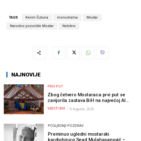
TAGS
Kerim Čutuna
monodrama
Mostar
Narodno pozorište Mostar
Nebitno
NAJNOVIJE
PRVI PUT
Zbog četvero Mostaraca prvi put se
zavijorila zastava BiH na najvećoj AI
olimpijadi, a sada je njihov mentor
VIJESTI BIH
8 Augusta, 2026
postao član komiteta Međunarodne
olimpijade iz...
POSLJEDNJI POZDRAV
Preminuo ugledni mostarski
kardiohirurg Sead Mulahasanović –