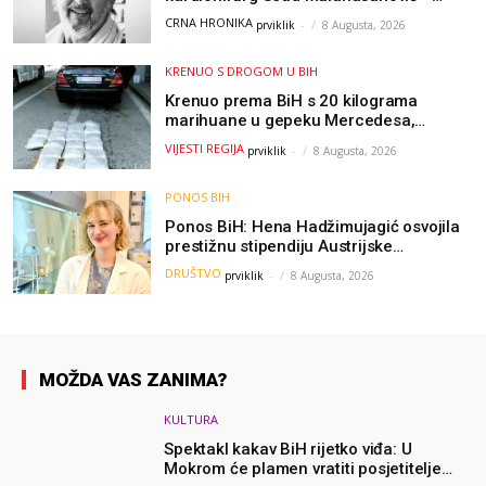
kolege uputile emotivnu oproštajnu
CRNA HRONIKA
prviklik
-
8 Augusta, 2026
poruku
KRENUO S DROGOM U BIH
Krenuo prema BiH s 20 kilograma
marihuane u gepeku Mercedesa,
policija ga uhapsila na granici
VIJESTI REGIJA
prviklik
-
8 Augusta, 2026
PONOS BIH
Ponos BiH: Hena Hadžimujagić osvojila
prestižnu stipendiju Austrijske
akademije nauka, njeno istraživanje
DRUŠTVO
prviklik
-
8 Augusta, 2026
moglo bi pomoći djeci širom svijeta
MOŽDA VAS ZANIMA?
KULTURA
Spektakl kakav BiH rijetko viđa: U
Mokrom će plamen vratiti posjetitelje