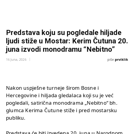
Predstava koju su pogledale hiljade
ljudi stiže u Mostar: Kerim Čutuna 20.
juna izvodi monodramu “Nebitno”
piše:
prviklik
16 Juna, 2026
Nakon uspješne turneje širom Bosne i
Hercegovine i hiljada gledalaca koji su je već
pogledali, satirična monodrama „Nebitno“ bh.
glumca Kerima Čutune stiže i pred mostarsku
publiku.
Predstava će biti izvedena 20. juna u Narodnom