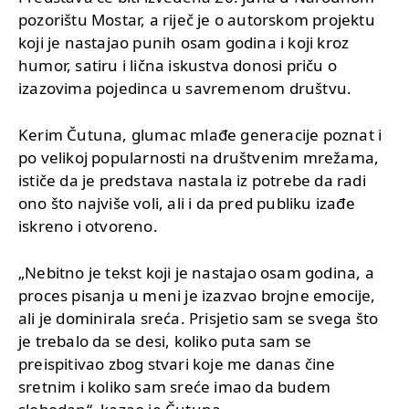
pozorištu Mostar, a riječ je o autorskom projektu
koji je nastajao punih osam godina i koji kroz
humor, satiru i lična iskustva donosi priču o
izazovima pojedinca u savremenom društvu.
Kerim Čutuna, glumac mlađe generacije poznat i
po velikoj popularnosti na društvenim mrežama,
ističe da je predstava nastala iz potrebe da radi
ono što najviše voli, ali i da pred publiku izađe
iskreno i otvoreno.
„Nebitno je tekst koji je nastajao osam godina, a
proces pisanja u meni je izazvao brojne emocije,
ali je dominirala sreća. Prisjetio sam se svega što
je trebalo da se desi, koliko puta sam se
preispitivao zbog stvari koje me danas čine
sretnim i koliko sam sreće imao da budem