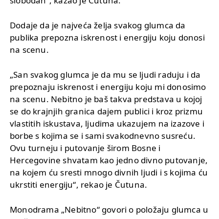
slobodan“, kazao je Čutuna.
Dodaje da je najveća želja svakog glumca da
publika prepozna iskrenost i energiju koju donosi
na scenu.
„San svakog glumca je da mu se ljudi raduju i da
prepoznaju iskrenost i energiju koju mi donosimo
na scenu. Nebitno je baš takva predstava u kojoj
se do krajnjih granica dajem publici i kroz prizmu
vlastitih iskustava, ljudima ukazujem na izazove i
borbe s kojima se i sami svakodnevno susreću.
Ovu turneju i putovanje širom Bosne i
Hercegovine shvatam kao jedno divno putovanje,
na kojem ću sresti mnogo divnih ljudi i s kojima ću
ukrstiti energiju“, rekao je Čutuna.
Monodrama „Nebitno“ govori o položaju glumca u