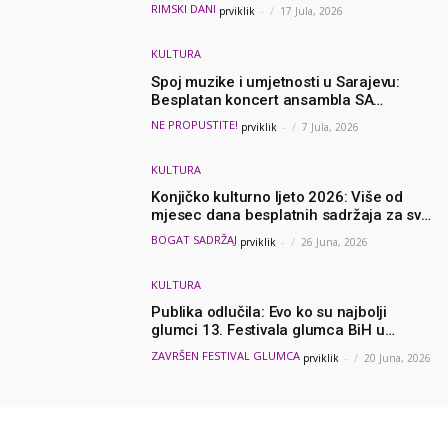
hiljadama godina u prošlost
RIMSKI DANI
prviklik
-
17 Jula, 2026
KULTURA
Spoj muzike i umjetnosti u Sarajevu:
Besplatan koncert ansambla SA
Sinfonietta u Collegium Artisticumu
NE PROPUSTITE!
prviklik
-
7 Jula, 2026
KULTURA
Konjičko kulturno ljeto 2026: Više od
mjesec dana besplatnih sadržaja za sve
generacije – Evo ko sve nastupa
BOGAT SADRŽAJ
prviklik
-
26 Juna, 2026
KULTURA
Publika odlučila: Evo ko su najbolji
glumci 13. Festivala glumca BiH u
Konjicu
ZAVRŠEN FESTIVAL GLUMCA
prviklik
-
20 Juna, 2026