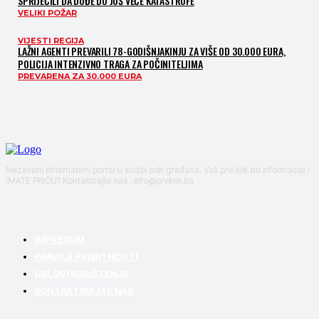
SPRIJEČILI DA DOĐE DO JOŠ VEĆE KATASTROFE
VELIKI POŽAR
VIJESTI REGIJA
LAŽNI AGENTI PREVARILI 78-GODIŠNJAKINJU ZA VIŠE OD 30.000 EURA,
POLICIJA INTENZIVNO TRAGA ZA POČINITELJIMA
PREVARENA ZA 30.000 EURA
Nezavisni informativni portal u službi svih građana. Vaš prvi klik do informacija !
IMATE PRIČU? Kontaktirajte nas : info@prviklik.ba
IMPRESUM
PRAVILA PRIVATNOSTI
USLOVI KORIŠTENJA
KONTAKTIRAJTE NAS