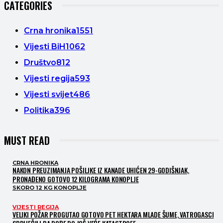
CATEGORIES
Crna hronika
1551
Vijesti BiH
1062
Društvo
812
Vijesti regija
593
Vijesti svijet
486
Politika
396
MUST READ
CRNA HRONIKA
NAKON PREUZIMANJA POŠILJKE IZ KANADE UHIĆEN 29-GODIŠNJAK,
PRONAĐENO GOTOVO 12 KILOGRAMA KONOPLJE
SKORO 12 KG KONOPLJE
VIJESTI REGIJA
VELIKI POŽAR PROGUTAO GOTOVO PET HEKTARA MLADE ŠUME, VATROGASCI