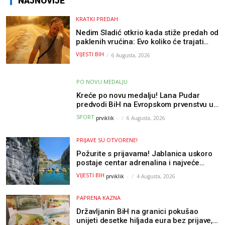
NAJNOVIJE
KRATKI PREDAH
Nedim Sladić otkrio kada stiže predah od
paklenih vrućina: Evo koliko će trajati
osvježenje u BiH
VIJESTI BIH
6 Augusta, 2026
PO NOVU MEDALJU
Kreće po novu medalju! Lana Pudar
predvodi BiH na Evropskom prvenstvu u
Parizu
SPORT
prviklik
-
6 Augusta, 2026
PRIJAVE SU OTVORENE!
Požurite s prijavama! Jablanica uskoro
postaje centar adrenalina i najveće
outdoor avanture ovog ljeta
VIJESTI BIH
prviklik
-
4 Augusta, 2026
PAPRENA KAZNA
Državljanin BiH na granici pokušao
unijeti desetke hiljada eura bez prijave,