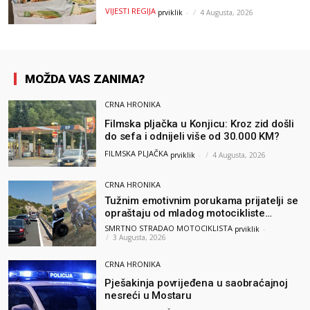
uslijedila “paprena” kazna
VIJESTI REGIJA
prviklik
-
4 Augusta, 2026
MOŽDA VAS ZANIMA?
CRNA HRONIKA
Filmska pljačka u Konjicu: Kroz zid došli
do sefa i odnijeli više od 30.000 KM?
FILMSKA PLJAČKA
prviklik
-
4 Augusta, 2026
CRNA HRONIKA
Tužnim emotivnim porukama prijatelji se
opraštaju od mladog motocikliste
Husnije Porča
SMRTNO STRADAO MOTOCIKLISTA
prviklik
-
3 Augusta, 2026
CRNA HRONIKA
Pješakinja povrijeđena u saobraćajnoj
nesreći u Mostaru