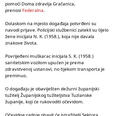
pomoći Doma zdravlja Gračanica,
prenosi
Federalna
.
Dolaskom na mjesto događaja potvrđeni su
navodi prijave. Policijski službenici zatekli su tijelo
žene inicijala N. K. (1958.), koja nije davala
znakove života.
Povrijeđeni muškarac inicijala S. K. (1958.)
sanitetskim vozilom upućen je prema
zdravstvenoj ustanovi, no tijekom transporta je
preminuo.
O događaju je obaviješten dežurni županijski
tužitelj Županijskog tužiteljstva Tuzlanske
županije, koji će rukovoditi očevidom.
Očevidne radnje obavit će istražitelji Sektora