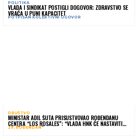
POLITIKA
VLADA I SINDIKAT POSTIGLI DOGOVOR: ZDRAVSTVO SE
VRAĆA U PUNI KAPACITET
POTPISAN KOLEKTIVNI UGOVOR
DRUŠTVO
MINISTAR ADIL ŠUTA PRISUSTVOVAO ROĐENDANU
CENTRA “LOS ROSALES”: “VLADA HNK ĆE NASTAVITI
29. ROĐENDAN
PRUŽATI PODRŠKU OVOM MJESTU KOJE MIJENJA
ŽIVOTE”