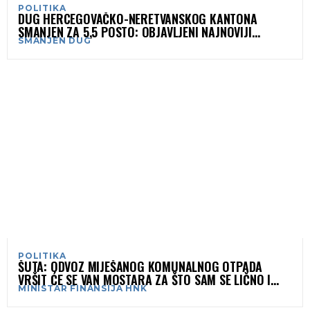
POLITIKA
DUG HERCEGOVAČKO-NERETVANSKOG KANTONA
SMANJEN ZA 5,5 POSTO: OBJAVLJENI NAJNOVIJI
SMANJEN DUG
PODACI MINISTARSTVA FINANSIJA
POLITIKA
ŠUTA: ODVOZ MIJEŠANOG KOMUNALNOG OTPADA
VRŠIT ĆE SE VAN MOSTARA ZA ŠTO SAM SE LIČNO I
MINISTAR FINANSIJA HNK
ZALAGAO I DOGOVARAO!