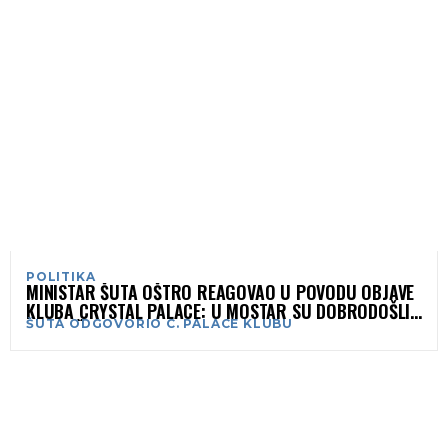
POLITIKA
MINISTAR ŠUTA OŠTRO REAGOVAO U POVODU OBJAVE
KLUBA CRYSTAL PALACE: U MOSTAR SU DOBRODOŠLI
ŠUTA ODGOVORIO C. PALACE KLUBU
NAVIJAČI SVIH KLUBOVA, SVI DOBRONAMJERNI LJUDI!