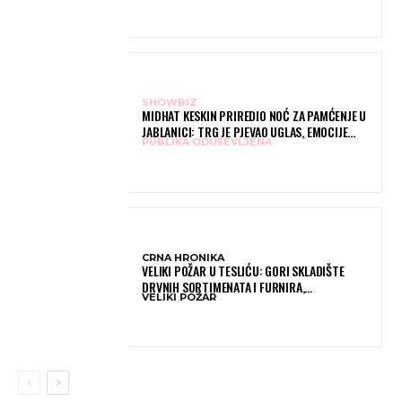
SHOWBIZ
MIDHAT KESKIN PRIREDIO NOĆ ZA PAMĆENJE U
JABLANICI: TRG JE PJEVAO UGLAS, EMOCIJE
PUBLIKA ODUŠEVLJENA
PREPLAVILE RODNI GRAD
CRNA HRONIKA
VELIKI POŽAR U TESLIĆU: GORI SKLADIŠTE
DRVNIH SORTIMENATA I FURNIRA,
VELIKI POŽAR
VATROGASCIMA STIŽE POMOĆ IZ VIŠE GRADOVA