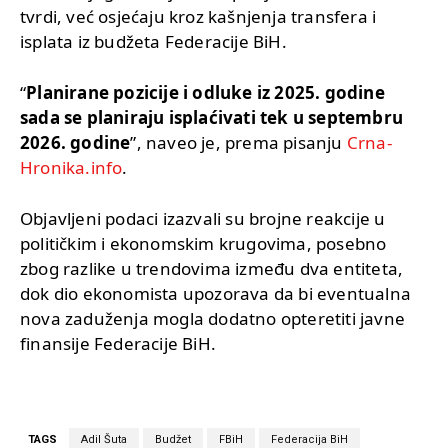
tvrdi, već osjećaju kroz kašnjenja transfera i
isplata iz budžeta Federacije BiH.
“
Planirane pozicije i odluke iz 2025. godine
sada se planiraju isplaćivati tek u septembru
2026. godine
”, naveo je, prema pisanju
Crna-
Hronika.info
.
Objavljeni podaci izazvali su brojne reakcije u
političkim i ekonomskim krugovima, posebno
zbog razlike u trendovima između dva entiteta,
dok dio ekonomista upozorava da bi eventualna
nova zaduženja mogla dodatno opteretiti javne
finansije Federacije BiH.
TAGS
Adil Šuta
Budžet
FBiH
Federacija BiH