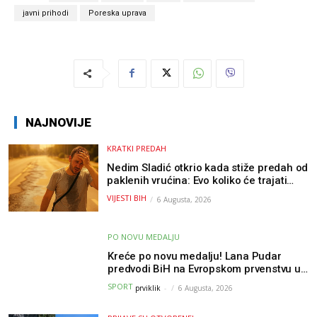
javni prihodi
Poreska uprava
NAJNOVIJE
KRATKI PREDAH
Nedim Sladić otkrio kada stiže predah od
paklenih vrućina: Evo koliko će trajati
osvježenje u BiH
VIJESTI BIH
6 Augusta, 2026
PO NOVU MEDALJU
Kreće po novu medalju! Lana Pudar
predvodi BiH na Evropskom prvenstvu u
Parizu
SPORT
prviklik
-
6 Augusta, 2026