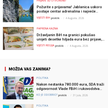
PRIJAVE SU OTVORENE!
Požurite s prijavama! Jablanica uskoro
postaje centar adrenalina i najveće
outdoor avanture ovog ljeta
VIJESTI BIH
prviklik
-
4 Augusta, 2026
PAPRENA KAZNA
Državljanin BiH na granici pokušao
unijeti desetke hiljada eura bez prijave,
uslijedila “paprena” kazna
VIJESTI REGIJA
prviklik
-
4 Augusta, 2026
MOŽDA VAS ZANIMA?
POLITIKA
Nakon nestanka 780.000 eura, SDA traži
odgovornost Vlade FBiH i rukovodstva
Igmana
KO JE ODOBRIO?
prviklik
-
31 Jula, 2026
POLITIKA