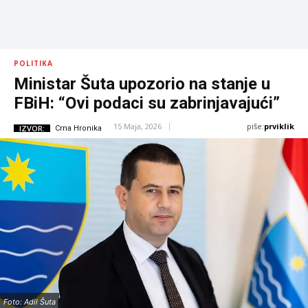
POLITIKA
Ministar Šuta upozorio na stanje u
FBiH: “Ovi podaci su zabrinjavajući”
piše:
prviklik
15 Maja, 2026
IZVOR:
Crna Hronika
Foto: Adil Šuta