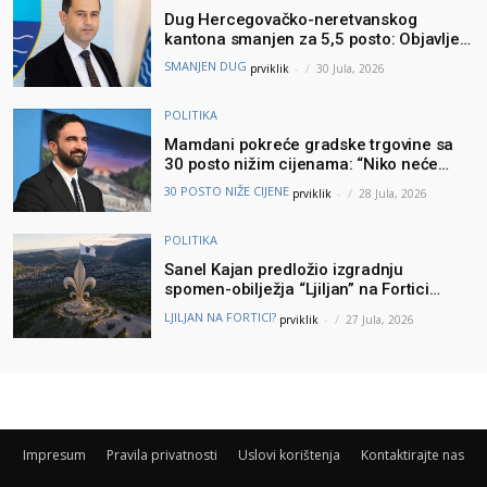
Dug Hercegovačko-neretvanskog
kantona smanjen za 5,5 posto: Objavljeni
najnoviji podaci Ministarstva finansija
SMANJEN DUG
prviklik
-
30 Jula, 2026
POLITIKA
Mamdani pokreće gradske trgovine sa
30 posto nižim cijenama: “Niko neće
brinuti može li prehraniti svoju porodicu”
30 POSTO NIŽE CIJENE
prviklik
-
28 Jula, 2026
POLITIKA
Sanel Kajan predložio izgradnju
spomen-obilježja “Ljiljan” na Fortici
iznad Mostara – Podšku ideji dao i
LJILJAN NA FORTICI?
prviklik
-
27 Jula, 2026
Muhamed ef. Velić
Impresum
Pravila privatnosti
Uslovi korištenja
Kontaktirajte nas