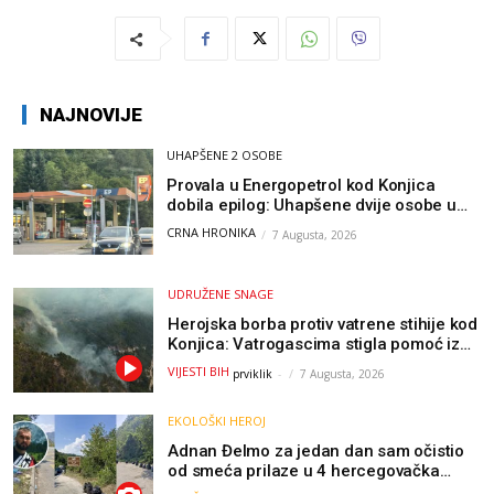
NAJNOVIJE
UHAPŠENE 2 OSOBE
Provala u Energopetrol kod Konjica
dobila epilog: Uhapšene dvije osobe u
Čapljini i Jablanici
CRNA HRONIKA
7 Augusta, 2026
UDRUŽENE SNAGE
Herojska borba protiv vatrene stihije kod
Konjica: Vatrogascima stigla pomoć iz
Sarajeva, helikopteri i Air Tractori
VIJESTI BIH
prviklik
-
7 Augusta, 2026
udružili snage
EKOLOŠKI HEROJ
Adnan Đelmo za jedan dan sam očistio
od smeća prilaze u 4 hercegovačka
grada: “Danas nisam čistio samo smeće,