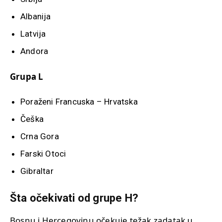
Albanija
Latvija
Andora
Grupa L
Poraženi Francuska – Hrvatska
Češka
Crna Gora
Farski Otoci
Gibraltar
Šta očekivati od grupe H?
Bosnu i Hercegovinu očekuje težak zadatak u