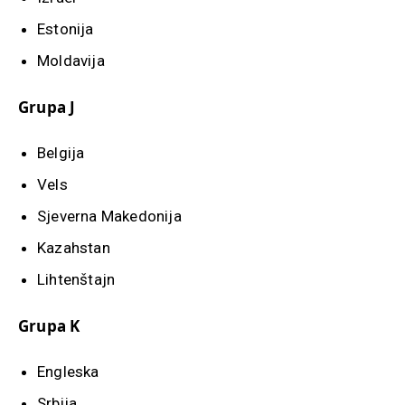
Estonija
Moldavija
Grupa J
Belgija
Vels
Sjeverna Makedonija
Kazahstan
Lihtenštajn
Grupa K
Engleska
Srbija