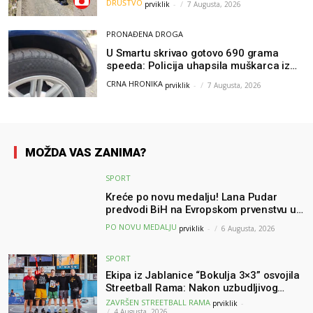
DRUŠTVO
prviklik
-
7 Augusta, 2026
čistio sam sliku o nama”
PRONAĐENA DROGA
U Smartu skrivao gotovo 690 grama
speeda: Policija uhapsila muškarca iz
Hercegovine
CRNA HRONIKA
prviklik
-
7 Augusta, 2026
MOŽDA VAS ZANIMA?
SPORT
Kreće po novu medalju! Lana Pudar
predvodi BiH na Evropskom prvenstvu u
Parizu
PO NOVU MEDALJU
prviklik
-
6 Augusta, 2026
SPORT
Ekipa iz Jablanice “Bokulja 3×3” osvojila
Streetball Rama: Nakon uzbudljivog
finala poznati svi pobjednici turnira
ZAVRŠEN STREETBALL RAMA
prviklik
-
4 Augusta, 2026