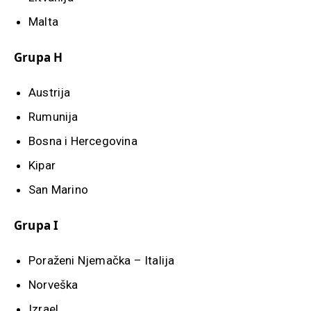
Malta
Grupa H
Austrija
Rumunija
Bosna i Hercegovina
Kipar
San Marino
Grupa I
Poraženi Njemačka – Italija
Norveška
Izrael