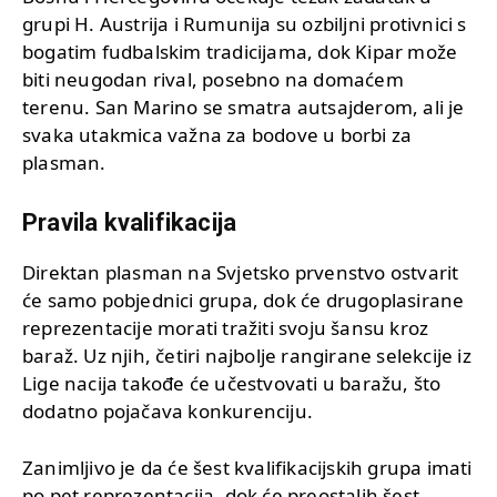
grupi H. Austrija i Rumunija su ozbiljni protivnici s
bogatim fudbalskim tradicijama, dok Kipar može
biti neugodan rival, posebno na domaćem
terenu. San Marino se smatra autsajderom, ali je
svaka utakmica važna za bodove u borbi za
plasman.
Pravila kvalifikacija
Direktan plasman na Svjetsko prvenstvo ostvarit
će samo pobjednici grupa, dok će drugoplasirane
reprezentacije morati tražiti svoju šansu kroz
baraž. Uz njih, četiri najbolje rangirane selekcije iz
Lige nacija takođe će učestvovati u baražu, što
dodatno pojačava konkurenciju.
Zanimljivo je da će šest kvalifikacijskih grupa imati
po pet reprezentacija, dok će preostalih šest