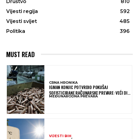
Društvo
810
Vijesti regija
592
Vijesti svijet
485
Politika
396
MUST READ
CRNA HRONIKA
IGMAN KONJIC POTVRDIO POKUŠAJ
SOFISTICIRANE RAČUNARSKE PREVARE: VEĆI DIO
MEĐUNARODNA PREVARA
NOVCA BLOKIRAN, OČEKUJE SE POVRAT
SREDSTAVA
VIJESTI BIH