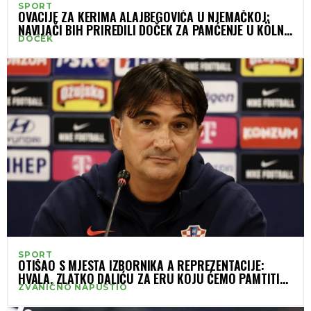
SPORT
OVACIJE ZA KERIMA ALAJBEGOVIĆA U NJEMAČKOJ:
NAVIJAČI BIH PRIREDILI DOČEK ZA PAMĆENJE U KÖLNU
DOČEK
(VIDEO)
SPORT
OTIŠAO S MJESTA IZBORNIKA A REPREZENTACIJE:
HVALA, ZLATKO DALIĆU ZA ERU KOJU ĆEMO PAMTITI
ZVANIČNO NAPUSTIO
ZAUVIJEK