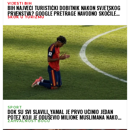
VIJESTI BIH
BIH NAJVEĆI TURISTIČKI DOBITNIK NAKON SVJETSKOG
PRVENSTVA? GOOGLE PRETRAGE NAVODNO SKOČILE
SKOK U TURIZMU
ZA ČAK 5.800 POSTO
SPORT
DOK SU SVI SLAVILI, YAMAL JE PRVO UČINIO JEDAN
POTEZ KOJI JE ODUŠEVIO MILIONE MUSLIMANA NAKON
ZAHVALNOST BOGU
OSVAJANJA SVJETSKOG PRVENSTVA