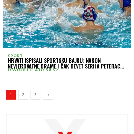
SPORT
HRVATI ISPISALI SPORTSKU BAJKU: NAKON
NEVJEROVATNE DRAME I ČAK DEVET SERIJA PETERACA
OSVOJILI ZLATO NA SP
OSVOJILI SVIJET
1
2
3