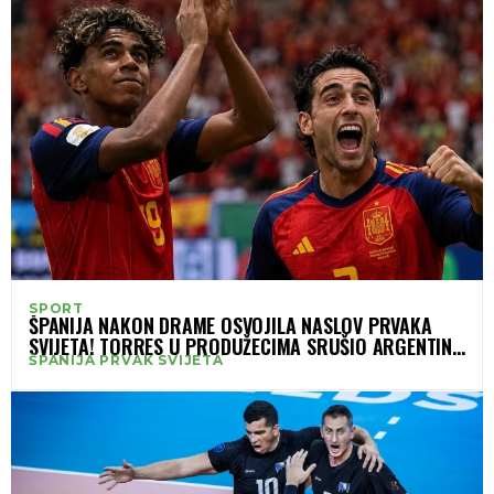
SPORT
ŠPANIJA NAKON DRAME OSVOJILA NASLOV PRVAKA
SVIJETA! TORRES U PRODUŽECIMA SRUŠIO ARGENTINU
ŠPANIJA PRVAK SVIJETA
I DONIO NOGOMETNU PRAVDU