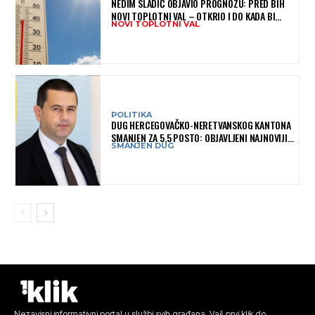
NEDIM SLADIĆ OBJAVIO PROGNOZU: PRED BIH
NOVI TOPLOTNI VAL – OTKRIO I DO KADA BI
NOVI TOPLOTNI VAL
MOGAO TRAJATI
POLITIKA
DUG HERCEGOVAČKO-NERETVANSKOG KANTONA
SMANJEN ZA 5,5 POSTO: OBJAVLJENI NAJNOVIJI
SMANJEN DUG
PODACI MINISTARSTVA FINANSIJA
Nezavisni informativni portal u službi svih građana. Vaš prvi klik do