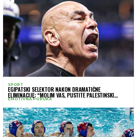
SPORT
EGIPATSKI SELEKTOR NAKON DRAMATIČNE
ELIMINACIJE: “MOLIM VAS, PUSTITE PALESTINSKI
EMOTIVNA PORUKA
NAROD DA ŽIVI”