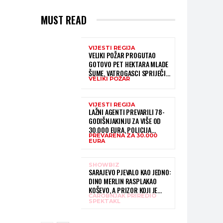
MUST READ
VIJESTI REGIJA
VELIKI POŽAR PROGUTAO
GOTOVO PET HEKTARA MLADE
ŠUME, VATROGASCI SPRIJEČILI
VELIKI POŽAR
DA DOĐE DO JOŠ VEĆE
KATASTROFE
VIJESTI REGIJA
LAŽNI AGENTI PREVARILI 78-
GODIŠNJAKINJU ZA VIŠE OD
30.000 EURA, POLICIJA
PREVARENA ZA 30.000
INTENZIVNO TRAGA ZA
EURA
POČINITELJIMA
SHOWBIZ
SARAJEVO PJEVALO KAO JEDNO:
DINO MERLIN RASPLAKAO
KOŠEVO, A PRIZOR KOJI JE
ČAROBNJAK PRIREDIO
USLIJEDIO DUGO ĆE SE
SPEKTAKL
PAMTITI – HILJADE LJUDI
PJEVALO “LJILJANE”