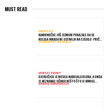
MUST READ
DRUŠTVO
KAMIONDŽIJE JOŠ JEDNOM POKAZALE DA SE
KOLEGA NIKADA NE OSTAVLJA NA CJEDILU: PRIČA
LJUDSKOST NA DJELU
IZ HAMBURGA DIRNULA MNOGE
VIJESTI SVIJET
DJEVOJČICU JE NOSILA NABUJALA RIJEKA, A ONDA
JE NEZNANAC UČINIO NEŠTO ŠTO JE MNOGE
SPASIO DJEVOJČICU
OSTAVILO BEZ RIJEČI