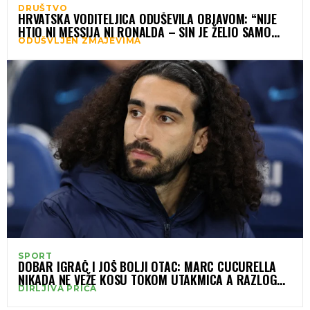
DRUŠTVO
HRVATSKA VODITELJICA ODUŠEVILA OBJAVOM: “NIJE
HTIO NI MESSIJA NI RONALDA – SIN JE ŽELIO SAMO
ODUŠVLJEN ZMAJEVIMA
DRES BOSNE”
SPORT
DOBAR IGRAČ I JOŠ BOLJI OTAC: MARC CUCURELLA
NIKADA NE VEŽE KOSU TOKOM UTAKMICA A RAZLOG
DIRLJIVA PRIČA
ĆE VAS RASPLAKATI