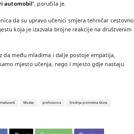
vi automobil
”, poručila je.
jenica da su upravo učenici smjera tehničar cestovn
gestu koja je izazvala brojne reakcije na društvenim
az da među mladima i dalje postoje empatija,
je samo mjesto učenja, nego i mjesto gdje nastaju
maturanti
Mostar
profesorica
Srednja prometna škola