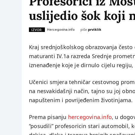
Profesorici iz Mos
uslijedio šok koji 
piše:
prviklik
IZVOR:
Hercegovina.info
Kraj srednjoškolskog obrazovanja često ob
maturanti IV.1a razreda Srednje prometne
iznenađenje koje je dirnulo cijelu regiju
Učenici smjera tehničar cestovnog prometa
na nesvakidašnji način, tajno su joj obn
napuštenim i povrijeđenim životinjama.
Prema pisanju
hercegovina.info
, u dogo
“posudili” profesoricin stari automobil,