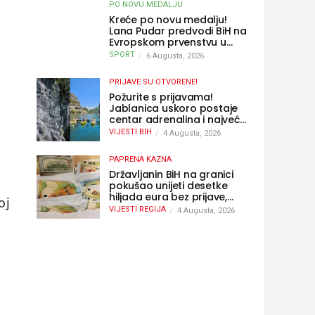
PO NOVU MEDALJU
Kreće po novu medalju!
Lana Pudar predvodi BiH na
Evropskom prvenstvu u
Parizu
SPORT
6 Augusta, 2026
PRIJAVE SU OTVORENE!
Požurite s prijavama!
Jablanica uskoro postaje
centar adrenalina i najveće
outdoor avanture ovog
VIJESTI BIH
4 Augusta, 2026
ljeta
PAPRENA KAZNA
Državljanin BiH na granici
pokušao unijeti desetke
hiljada eura bez prijave,
oj
uslijedila “paprena” kazna
VIJESTI REGIJA
4 Augusta, 2026