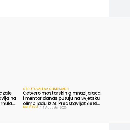
OTPUTOVALI NA OLIMPIJADU
azale
Četvero mostarskih gimnazijalaca
avlja na
i mentor danas putuju na Svjetsku
irnula
olimpijadu iz AI: Predstavljat će BiH
DRUŠTVO
među najboljima na svijetu
1 Augusta, 2026