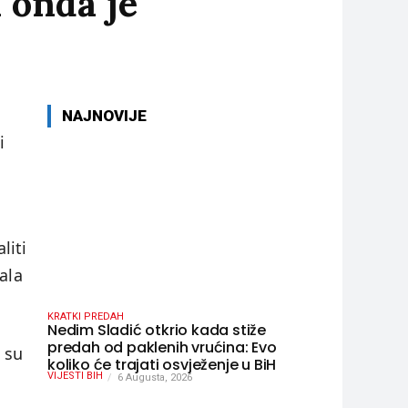
 onda je
NAJNOVIJE
i
liti
ala
KRATKI PREDAH
Nedim Sladić otkrio kada stiže
predah od paklenih vrućina: Evo
 su
koliko će trajati osvježenje u BiH
VIJESTI BIH
6 Augusta, 2026