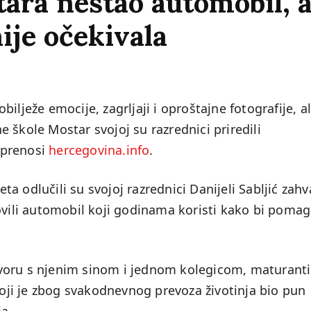
tara nestao automobil, a
nije očekivala
ilježe emocije, zagrljaji i oproštajne fotografije, al
 škole Mostar svojoj su razrednici priredili
, prenosi
hercegovina.info
.
 odlučili su svojoj razrednici Danijeli Sabljić zahva
ovili automobil koji godinama koristi kako bi pomag
voru s njenim sinom i jednom kolegicom, maturanti
 koji je zbog svakodnevnog prevoza životinja bio pun