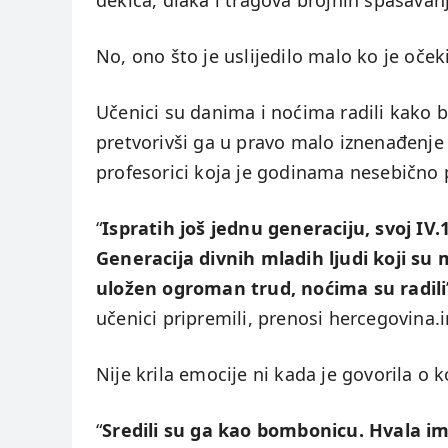
dekica, dlaka i tragova brojnih spašavan
No, ono što je uslijedilo malo ko je oček
Učenici su danima i noćima radili kako bi
pretvorivši ga u pravo malo iznenađenje
profesorici koja je godinama nesebično
“
Ispratih još jednu generaciju, svoj IV
Generacija divnih mladih ljudi koji su 
uložen ogroman trud, noćima su radili
učenici pripremili, prenosi hercegovina.i
Nije krila emocije ni kada je govorila o
“
Sredili su ga kao bombonicu. Hvala im