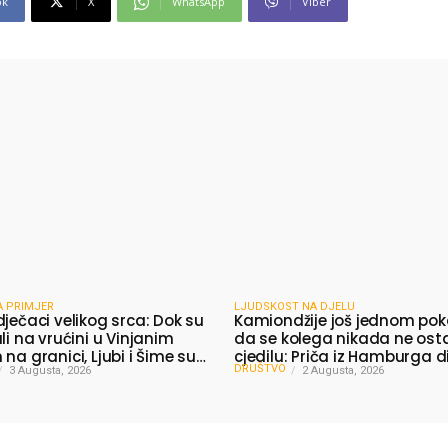
ok
X
WhatsApp
Viber
A PRIMJER
LJUDSKOST NA DJELU
dječaci velikog srca: Dok su
Kamiondžije još jednom pok
li na vrućini u Vinjanim
da se kolega nikada ne ost
na granici, Ljubi i Šime su
cjedilu: Priča iz Hamburga d
DRUŠTVO
 vodu putnicima
3 Augusta, 2026
mnoge
2 Augusta, 2026