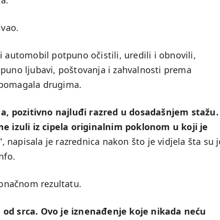
ja.
ivao.
 automobil potpuno očistili, uredili i obnovili,
 puno ljubavi, poštovanja i zahvalnosti prema
 pomagala drugima.
.1a, pozitivno najluđi razred u dosadašnjem stažu.
me izuli iz cipela originalnim poklonom u koji je
”, napisala je razrednica nakon što je vidjela šta su j
nfo.
 konačnom rezultatu.
 od srca. Ovo je iznenađenje koje nikada neću