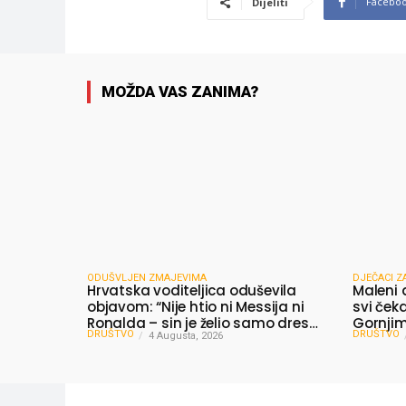
Facebo
Dijeliti
MOŽDA VAS ZANIMA?
ODUŠVLJEN ZMAJEVIMA
DJEČACI Z
Hrvatska voditeljica oduševila
Maleni 
objavom: “Nije htio ni Messija ni
svi čeka
Ronalda – sin je želio samo dres
Gornjim 
DRUŠTVO
DRUŠTVO
Bosne”
4 Augusta, 2026
dijelili