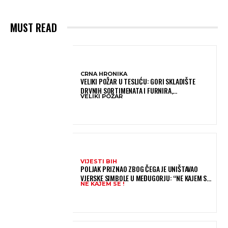
MUST READ
CRNA HRONIKA
VELIKI POŽAR U TESLIĆU: GORI SKLADIŠTE
DRVNIH SORTIMENATA I FURNIRA,
VELIKI POŽAR
VATROGASCIMA STIŽE POMOĆ IZ VIŠE GRADOVA
VIJESTI BIH
POLJAK PRIZNAO ZBOG ČEGA JE UNIŠTAVAO
VJERSKE SIMBOLE U MEĐUGORJU: “NE KAJEM SE I
NE KAJEM SE !
PONOVIO BIH SVE”