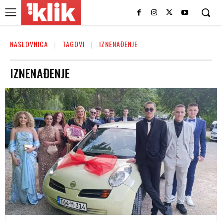
NASLOVNICA
TAGOVI
IZNENAĐENJE
IZNENAĐENJE