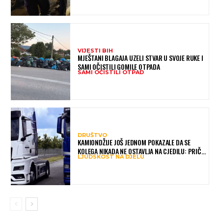
VIJESTI BIH
MJEŠTANI BLAGAJA UZELI STVAR U SVOJE RUKE I
SAMI OČISTILI GOMILE OTPADA
SAMI OČISTILI OTPAD
DRUŠTVO
KAMIONDŽIJE JOŠ JEDNOM POKAZALE DA SE
KOLEGA NIKADA NE OSTAVLJA NA CJEDILU: PRIČA
LJUDSKOST NA DJELU
IZ HAMBURGA DIRNULA MNOGE