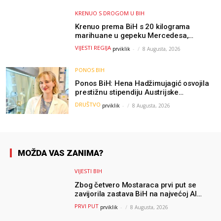
KRENUO S DROGOM U BIH
Krenuo prema BiH s 20 kilograma
marihuane u gepeku Mercedesa,
policija ga uhapsila na granici
VIJESTI REGIJA
prviklik
-
8 Augusta, 2026
PONOS BIH
Ponos BiH: Hena Hadžimujagić osvojila
prestižnu stipendiju Austrijske
akademije nauka, njeno istraživanje
DRUŠTVO
prviklik
-
8 Augusta, 2026
moglo bi pomoći djeci širom svijeta
MOŽDA VAS ZANIMA?
VIJESTI BIH
Zbog četvero Mostaraca prvi put se
zavijorila zastava BiH na najvećoj AI
olimpijadi, a sada je njihov mentor
PRVI PUT
prviklik
-
8 Augusta, 2026
postao član komiteta Međunarodne
olimpijade iz...