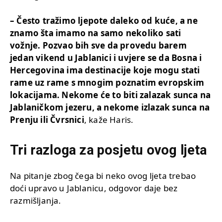
– Često tražimo ljepote daleko od kuće, a ne
znamo šta imamo na samo nekoliko sati
vožnje. Pozvao bih sve da provedu barem
jedan vikend u Jablanici i uvjere se da Bosna i
Hercegovina ima destinacije koje mogu stati
rame uz rame s mnogim poznatim evropskim
lokacijama. Nekome će to biti zalazak sunca na
Jablaničkom jezeru, a nekome izlazak sunca na
Prenju ili Čvrsnici
, kaže Haris.
Tri razloga za posjetu ovog ljeta
Na pitanje zbog čega bi neko ovog ljeta trebao
doći upravo u Jablanicu, odgovor daje bez
razmišljanja.