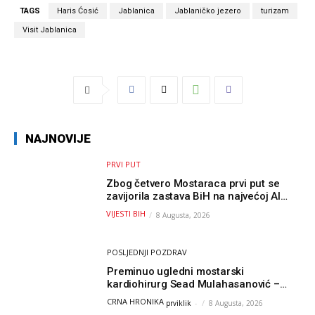
TAGS
Haris Ćosić
Jablanica
Jablaničko jezero
turizam
Visit Jablanica
NAJNOVIJE
PRVI PUT
Zbog četvero Mostaraca prvi put se
zavijorila zastava BiH na najvećoj AI
olimpijadi, a sada je njihov mentor
VIJESTI BIH
8 Augusta, 2026
postao član komiteta Međunarodne
olimpijade iz...
POSLJEDNJI POZDRAV
Preminuo ugledni mostarski
kardiohirurg Sead Mulahasanović –
kolege uputile emotivnu oproštajnu
CRNA HRONIKA
prviklik
-
8 Augusta, 2026
poruku