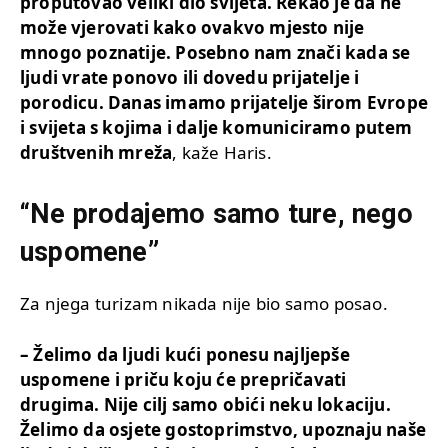
proputovao veliki dio svijeta. Rekao je da ne
može vjerovati kako ovakvo mjesto nije
mnogo poznatije. Posebno nam znači kada se
ljudi vrate ponovo ili dovedu prijatelje i
porodicu. Danas imamo prijatelje širom Evrope
i svijeta s kojima i dalje komuniciramo putem
društvenih mreža
, kaže Haris.
“Ne prodajemo samo ture, nego
uspomene”
Za njega turizam nikada nije bio samo posao.
– Želimo da ljudi kući ponesu najljepše
uspomene i priču koju će prepričavati
drugima. Nije cilj samo obići neku lokaciju.
Želimo da osjete gostoprimstvo, upoznaju naše