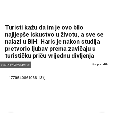
Turisti kažu da im je ovo bilo
najljepše iskustvo u životu, a sve se
nalazi u BiH: Haris je nakon studija
pretvorio ljubav prema zavičaju u
turističku priču vrijednu divljenja
piše:
prviklik
6 Jula, 2026
FOTO: Privatna arhiva