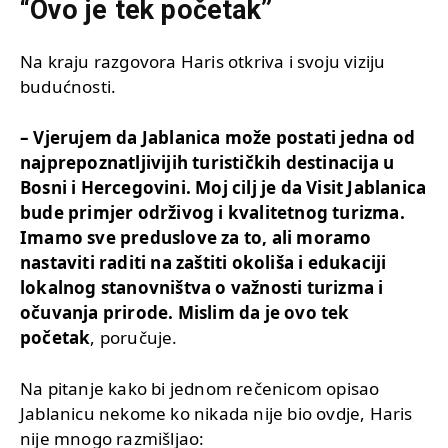
“Ovo je tek početak”
Na kraju razgovora Haris otkriva i svoju viziju
budućnosti.
– Vjerujem da Jablanica može postati jedna od
najprepoznatljivijih turističkih destinacija u
Bosni i Hercegovini. Moj cilj je da Visit Jablanica
bude primjer održivog i kvalitetnog turizma.
Imamo sve preduslove za to, ali moramo
nastaviti raditi na zaštiti okoliša i edukaciji
lokalnog stanovništva o važnosti turizma i
očuvanja prirode. Mislim da je ovo tek
početak
, poručuje.
Na pitanje kako bi jednom rečenicom opisao
Jablanicu nekome ko nikada nije bio ovdje, Haris
nije mnogo razmišljao: