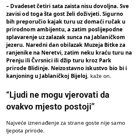
– Dvadeset četiri sata zaista nisu dovoljna. Sve
zavisi od toga šta gost želi doživjeti. Sigurno
bih preporučio kajak turu uz domaći ručak u
prirodnom ambijentu, a zatim poslijepodne
splavarenje uz zalazak sunca na Jablaničkom
jezeru. Naredni dan obilazak Muzeja Bitke za
ranjenike na Neretvi, zatim neku kraću turu na
Prenju ili Čvrsnici ili džip turu kroz Park
prirode Blidinje. Neizostavno iskustvo bio bi i
kanjoning u Jablaničkoj Bijeloj
, kaže on.
“Ljudi ne mogu vjerovati da
ovakvo mjesto postoji”
Najveće iznenađenje za strane goste nije samo
ljepota prirode.