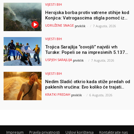
VIJESTI BIH
Herojska borba protiv vatrene stihije kod
Konjica: Vatrogascima stigla pomoć iz
Sarajeva, helikopteri i Air Tractori
UDRUŽENE SNAGE
prviklik
-
7 Augusta, 2026
udružili snage
VIJESTI BIH
Trojica Sarajlija “osvojili” najviši vrh
Turske: Popeli se na impresivnih 5.137
metara
USPJEH SARAJLIJA
prviklik
-
7 Augusta, 2026
VIJESTI BIH
Nedim Sladić otkrio kada stiže predah od
paklenih vrućina: Evo koliko će trajati
osvježenje u BiH
KRATKI PREDAH
prviklik
-
6 Augusta, 2026
Impresum
Pravila privatnosti
Uslovi korištenja
Kontaktirajte nas