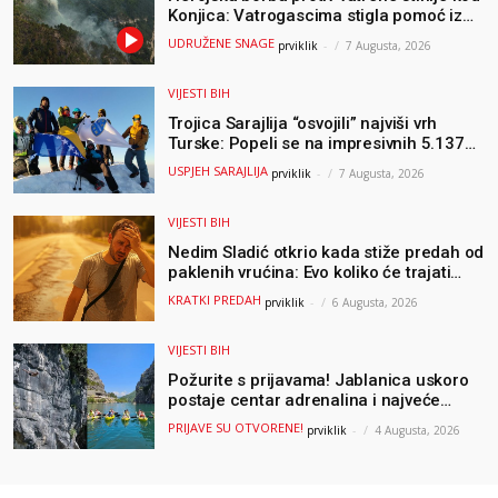
Konjica: Vatrogascima stigla pomoć iz
Sarajeva, helikopteri i Air Tractori
UDRUŽENE SNAGE
prviklik
-
7 Augusta, 2026
udružili snage
VIJESTI BIH
Trojica Sarajlija “osvojili” najviši vrh
Turske: Popeli se na impresivnih 5.137
metara
USPJEH SARAJLIJA
prviklik
-
7 Augusta, 2026
VIJESTI BIH
Nedim Sladić otkrio kada stiže predah od
paklenih vrućina: Evo koliko će trajati
osvježenje u BiH
KRATKI PREDAH
prviklik
-
6 Augusta, 2026
VIJESTI BIH
Požurite s prijavama! Jablanica uskoro
postaje centar adrenalina i najveće
outdoor avanture ovog ljeta
PRIJAVE SU OTVORENE!
prviklik
-
4 Augusta, 2026