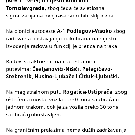
(M-6.1 i M-15) u mjestu Kolo kod
Tomislavgrada
, zbog čega će svjetlosna
signalizacija na ovoj raskrsnici biti isključena.
Na dionici autoceste
A-1 Podlugovi-Visoko
zbog
radova na postavljanju bukobrana na mjestu
izvođenja radova u funkciji je preticajna traka.
Radovi su aktuelni i na magistralnim
putevima:
Čevljanovići-Nišići, Pelagićevo-
Srebrenik, Husino-Ljubače i Čitluk-Ljubuški.
Na magistralnom putu
Rogatica-Ustiprača
, zbog
oštećenja mosta, vozila do 30 tona saobraćaju
jednom trakom, dok je za vozila preko 30 tona
saobraćaj obustavljen.
Na graničnim prelazima nema dužih zadržavanja