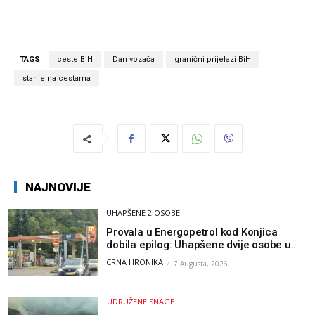
TAGS
ceste BiH
Dan vozača
granični prijelazi BiH
stanje na cestama
NAJNOVIJE
UHAPŠENE 2 OSOBE
Provala u Energopetrol kod Konjica
dobila epilog: Uhapšene dvije osobe u
Čapljini i Jablanici
CRNA HRONIKA
7 Augusta, 2026
UDRUŽENE SNAGE