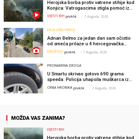
Herojska borba protiv vatrene stihije kod
Konjica: Vatrogascima stigla pomoć iz
Sarajeva, helikopteri i Air Tractori
VIJESTI BIH
prviklik
-
7 Augusta, 2026
udružili snage
EKOLOŠKI HEROJ
Adnan Đelmo za jedan dan sam očistio
od smeća prilaze u 4 hercegovačka
grada: “Danas nisam čistio samo smeće,
DRUŠTVO
prviklik
-
7 Augusta, 2026
čistio sam sliku o nama”
PRONAĐENA DROGA
U Smartu skrivao gotovo 690 grama
speeda: Policija uhapsila muškarca iz
Hercegovine
CRNA HRONIKA
prviklik
-
7 Augusta, 2026
MOŽDA VAS ZANIMA?
VIJESTI BIH
Herojska borba protiv vatrene stihije kod