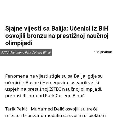
Sjajne vijesti sa Balija: Učenici iz BiH
osvojili bronzu na prestižnoj naučnoj
olimpijadi
piše:
prviklik
10 Maja, 2026
FOTO: Richmond Park College Bihać
Fenomenalne vijesti stigle su sa Balija, gdje su
učenici iz Bosne i Hercegovine ostvarili veliki
uspjeh na prestižnoj ISTEC naučnoj olimpijadi,
prenosi Richmond Park College Bihać.
Tarik Pekić i Muhamed Delić osvojili su treće
mjesto i bronzanu medalju sa svojim projektom