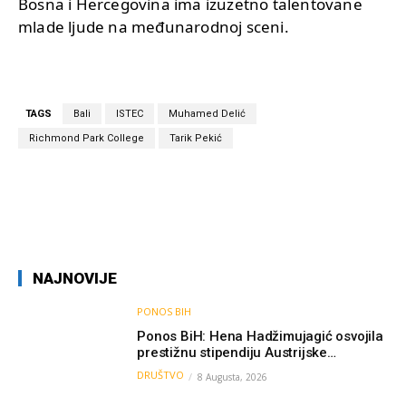
Bosna i Hercegovina ima izuzetno talentovane
mlade ljude na međunarodnoj sceni.
TAGS
Bali
ISTEC
Muhamed Delić
Richmond Park College
Tarik Pekić
NAJNOVIJE
PONOS BIH
Ponos BiH: Hena Hadžimujagić osvojila
prestižnu stipendiju Austrijske
akademije nauka, njeno istraživanje
DRUŠTVO
8 Augusta, 2026
moglo bi pomoći djeci širom svijeta