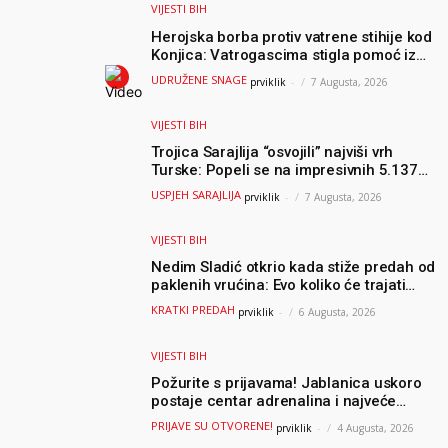
VIJESTI BIH
Herojska borba protiv vatrene stihije kod
Konjica: Vatrogascima stigla pomoć iz
Sarajeva, helikopteri i Air Tractori
UDRUŽENE SNAGE
prviklik
-
7 Augusta, 2026
udružili snage
VIJESTI BIH
Trojica Sarajlija “osvojili” najviši vrh
Turske: Popeli se na impresivnih 5.137
metara
USPJEH SARAJLIJA
prviklik
-
7 Augusta, 2026
VIJESTI BIH
Nedim Sladić otkrio kada stiže predah od
paklenih vrućina: Evo koliko će trajati
osvježenje u BiH
KRATKI PREDAH
prviklik
-
6 Augusta, 2026
VIJESTI BIH
Požurite s prijavama! Jablanica uskoro
postaje centar adrenalina i najveće
outdoor avanture ovog ljeta
PRIJAVE SU OTVORENE!
prviklik
-
4 Augusta, 2026