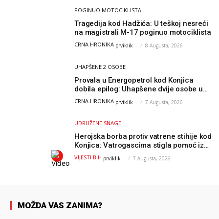
POGINUO MOTOCIKLISTA
Tragedija kod Hadžića: U teškoj nesreći
na magistrali M-17 poginuo motociklista
CRNA HRONIKA
prviklik
-
8 Augusta, 2026
UHAPŠENE 2 OSOBE
Provala u Energopetrol kod Konjica
dobila epilog: Uhapšene dvije osobe u
Čapljini i Jablanici
CRNA HRONIKA
prviklik
-
7 Augusta, 2026
UDRUŽENE SNAGE
Herojska borba protiv vatrene stihije kod
Konjica: Vatrogascima stigla pomoć iz
Sarajeva, helikopteri i Air Tractori
VIJESTI BIH
prviklik
-
7 Augusta, 2026
udružili snage
MOŽDA VAS ZANIMA?