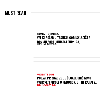
MUST READ
CRNA HRONIKA
VELIKI POŽAR U TESLIĆU: GORI SKLADIŠTE
DRVNIH SORTIMENATA I FURNIRA,
VELIKI POŽAR
VATROGASCIMA STIŽE POMOĆ IZ VIŠE GRADOVA
VIJESTI BIH
POLJAK PRIZNAO ZBOG ČEGA JE UNIŠTAVAO
VJERSKE SIMBOLE U MEĐUGORJU: “NE KAJEM SE I
NE KAJEM SE !
PONOVIO BIH SVE”