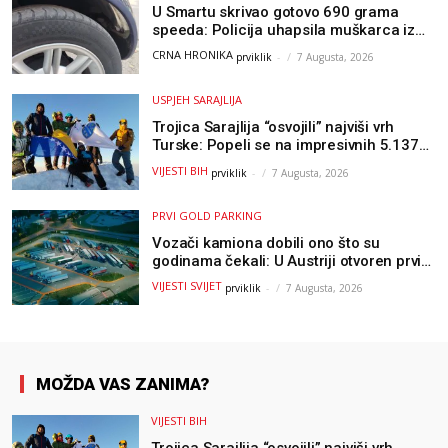
U Smartu skrivao gotovo 690 grama
speeda: Policija uhapsila muškarca iz
Hercegovine
CRNA HRONIKA
prviklik
-
7 Augusta, 2026
USPJEH SARAJLIJA
Trojica Sarajlija “osvojili” najviši vrh
Turske: Popeli se na impresivnih 5.137
metara
VIJESTI BIH
prviklik
-
7 Augusta, 2026
PRVI GOLD PARKING
Vozači kamiona dobili ono što su
godinama čekali: U Austriji otvoren prvi
GOLD sigurni parking
VIJESTI SVIJET
prviklik
-
7 Augusta, 2026
MOŽDA VAS ZANIMA?
VIJESTI BIH