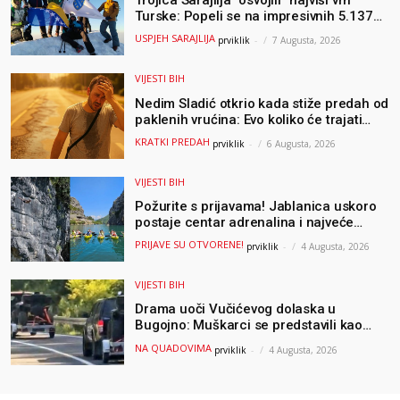
Trojica Sarajlija “osvojili” najviši vrh
Turske: Popeli se na impresivnih 5.137
metara
USPJEH SARAJLIJA
prviklik
-
7 Augusta, 2026
VIJESTI BIH
Nedim Sladić otkrio kada stiže predah od
paklenih vrućina: Evo koliko će trajati
osvježenje u BiH
KRATKI PREDAH
prviklik
-
6 Augusta, 2026
VIJESTI BIH
Požurite s prijavama! Jablanica uskoro
postaje centar adrenalina i najveće
outdoor avanture ovog ljeta
PRIJAVE SU OTVORENE!
prviklik
-
4 Augusta, 2026
VIJESTI BIH
Drama uoči Vučićevog dolaska u
Bugojno: Muškarci se predstavili kao
osiguranje pa pobjegli u šumu
NA QUADOVIMA
prviklik
-
4 Augusta, 2026