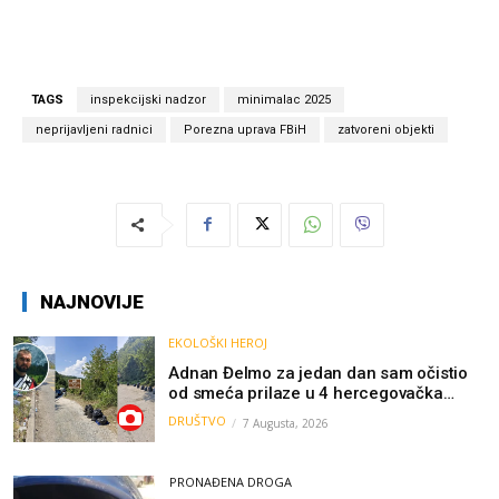
TAGS
inspekcijski nadzor
minimalac 2025
neprijavljeni radnici
Porezna uprava FBiH
zatvoreni objekti
NAJNOVIJE
EKOLOŠKI HEROJ
Adnan Đelmo za jedan dan sam očistio
od smeća prilaze u 4 hercegovačka
grada: “Danas nisam čistio samo smeće,
DRUŠTVO
7 Augusta, 2026
čistio sam sliku o nama”
PRONAĐENA DROGA