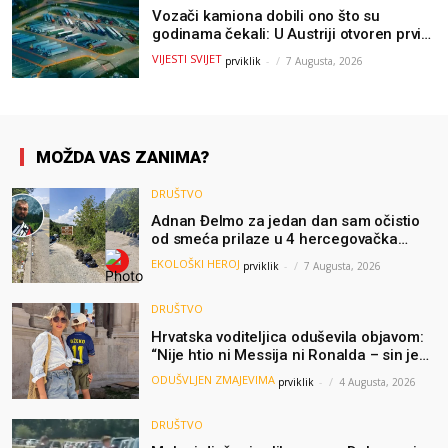
Vozači kamiona dobili ono što su
godinama čekali: U Austriji otvoren prvi
GOLD sigurni parking
VIJESTI SVIJET
prviklik
-
7 Augusta, 2026
MOŽDA VAS ZANIMA?
DRUŠTVO
Adnan Đelmo za jedan dan sam očistio
od smeća prilaze u 4 hercegovačka
grada: “Danas nisam čistio samo smeće,
EKOLOŠKI HEROJ
prviklik
-
7 Augusta, 2026
čistio sam sliku o nama”
DRUŠTVO
Hrvatska voditeljica oduševila objavom:
“Nije htio ni Messija ni Ronalda – sin je
želio samo dres Bosne”
ODUŠVLJEN ZMAJEVIMA
prviklik
-
4 Augusta, 2026
DRUŠTVO