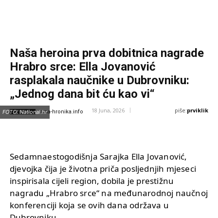
Naša heroina prva dobitnica nagrade
Hrabro srce: Ella Jovanović
rasplakala naučnike u Dubrovniku:
„Jednog dana bit ću kao vi“
piše:
prviklik
18 Juna, 2026
IZVOR:
FOTO: National.hr
crna-hronika.info
Sedamnaestogodišnja Sarajka Ella Jovanović,
djevojka čija je životna priča posljednjih mjeseci
inspirisala cijeli region, dobila je prestižnu
nagradu „Hrabro srce“ na međunarodnoj naučnoj
konferenciji koja se ovih dana održava u
Dubrovniku.