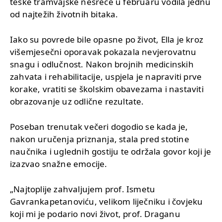
teške tramvajske nesreće u februaru vodila jednu
od najtežih životnih bitaka.
Iako su povrede bile opasne po život, Ella je kroz
višemjesečni oporavak pokazala nevjerovatnu
snagu i odlučnost. Nakon brojnih medicinskih
zahvata i rehabilitacije, uspjela je napraviti prve
korake, vratiti se školskim obavezama i nastaviti
obrazovanje uz odlične rezultate.
Poseban trenutak večeri dogodio se kada je,
nakon uručenja priznanja, stala pred stotine
naučnika i uglednih gostiju te održala govor koji je
izazvao snažne emocije.
„Najtoplije zahvaljujem prof. Ismetu
Gavrankapetanoviću, velikom liječniku i čovjeku
koji mi je podario novi život, prof. Draganu