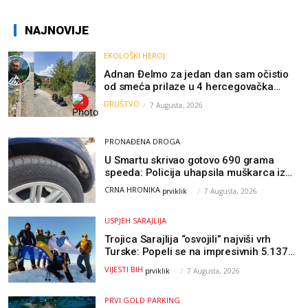
NAJNOVIJE
EKOLOŠKI HEROJ
Adnan Đelmo za jedan dan sam očistio
od smeća prilaze u 4 hercegovačka
grada: “Danas nisam čistio samo smeće,
DRUŠTVO
7 Augusta, 2026
čistio sam sliku o nama”
PRONAĐENA DROGA
U Smartu skrivao gotovo 690 grama
speeda: Policija uhapsila muškarca iz
Hercegovine
CRNA HRONIKA
prviklik
-
7 Augusta, 2026
USPJEH SARAJLIJA
Trojica Sarajlija “osvojili” najviši vrh
Turske: Popeli se na impresivnih 5.137
metara
VIJESTI BIH
prviklik
-
7 Augusta, 2026
PRVI GOLD PARKING