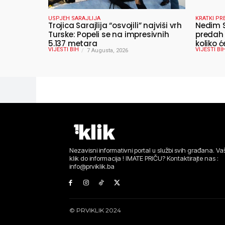
USPJEH SARAJLIJA
KRATKI PR
Trojica Sarajlija “osvojili” najviši vrh
Nedim S
Turske: Popeli se na impresivnih
predah 
5.137 metara
koliko ć
VIJESTI BIH
VIJESTI BI
7 Augusta, 2026
Nezavisni informativni portal u službi svih građana. Vaš
klik do informacija ! IMATE PRIČU? Kontaktirajte nas :
info@prviklik.ba
© PRVIKLIK 2024