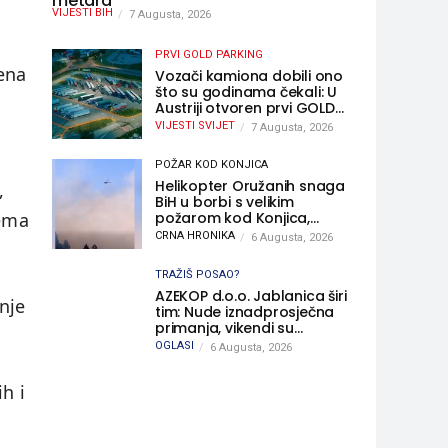
metara
VIJESTI BIH
7 Augusta, 2026
PRVI GOLD PARKING
žena
Vozači kamiona dobili ono
što su godinama čekali: U
Austriji otvoren prvi GOLD
sigurni parking
VIJESTI SVIJET
7 Augusta, 2026
POŽAR KOD KONJICA
Helikopter Oružanih snaga
,
BiH u borbi s velikim
požarom kod Konjica,
nema
sudjelovao i Air Tractor
CRNA HRONIKA
6 Augusta, 2026
TRAŽIŠ POSAO?
AZEKOP d.o.o. Jablanica širi
dnje
tim: Nude iznadprosječna
primanja, vikendi su
slobodni, traži se više
OGLASI
6 Augusta, 2026
radnika
h i