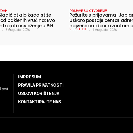
EDAH
PRIJAVE SU OTVORENE!
ladić otkrio kada stiže
Požurite s prijavama! Jabla
od paklenih vrućina: Evo
uskoro postaje centar adren
e trajati osvježenje u BiH
najveće outdoor avanture 
H
VIJESTI BIH
6 Augusta, 2026
ljeta
4 Augusta, 2026
IMPRESUM
PRAVILA PRIVATNOSTI
 prvi
USLOVI KORIŠTENJA
KONTAKTIRAJTE NAS