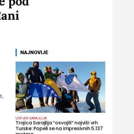
ce pod
đani
NAJNOVIJE
e,
USPJEH SARAJLIJA
Trojica Sarajlija “osvojili” najviši vrh
Turske: Popeli se na impresivnih 5.137