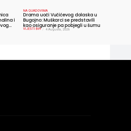
NA QUADOVIMA
nica
Drama uoči Vučićevog dolaska u
alina i
Bugojno: Muškarci se predstavili
ovog
kao osiguranje pa pobjegli u šumu
VIJESTI BIH
4 Augusta, 2026