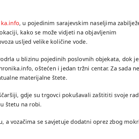
ika.info
, u pojedinim sarajevskim naseljima zabilje
lokaciji, kako se može vidjeti na objavljenim
voza usljed velike količine vode.
rodrla u blizinu pojedinih poslovnih objekata, dok je
ronika.info, oštećen i jedan tržni centar. Za sada 
tualne materijalne štete.
aršiji, gdje su trgovci pokušavali zaštititi svoje ra
u štetu na robi.
u, a vozačima se savjetuje dodatni oprez zbog mokri