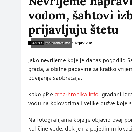
Nevrijeme napravil
vodom, šahtovi izb
prijavljuju štetu
piše:
prviklik
IZVOR:
FOTO: Crna-hronika.info
Crna Hronika
Jako nevrijeme koje je danas pogodilo Sa
grada, a obilne padavine za kratko vrije
odvijanja saobraćaja.
Kako piše
crna-hronika.info
, građani iz r
vodu na kolovozima i velike gužve koje 
Na fotografijama koje je objavio ovaj por
količine vode, dok je na pojedinim lokaci