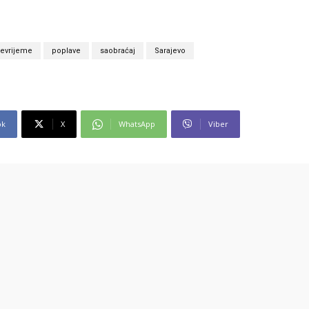
evrijeme
poplave
saobraćaj
Sarajevo
ok
X
WhatsApp
Viber