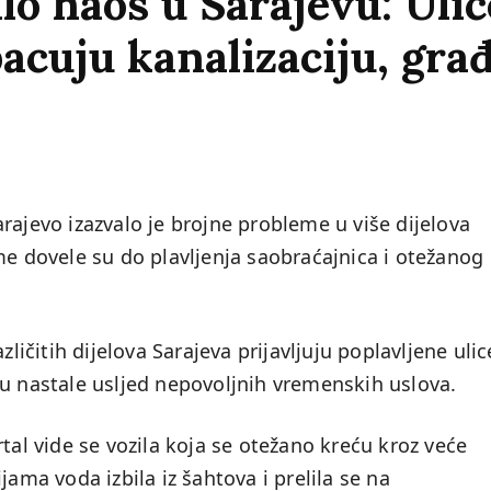
o haos u Sarajevu: Uli
acuju kanalizaciju, gra
rajevo izazvalo je brojne probleme u više dijelova
me dovele su do plavljenja saobraćajnica i otežanog
azličitih dijelova Sarajeva prijavljuju poplavljene ulic
su nastale usljed nepovoljnih vremenskih uslova.
tal vide se vozila koja se otežano kreću kroz veće
jama voda izbila iz šahtova i prelila se na