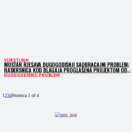
VIJESTI BIH
MOSTAR RJEŠAVA DUGOGODIŠNJI SAOBRAĆAJNI PROBLEM:
RASKRSNICA KOD BLAGAJA PROGLAŠENA PROJEKTOM OD
JAVNOG INTERESA
DUGOGODIŠNJI PROBLEM
1
2
3
4
Stranica 1 of 4