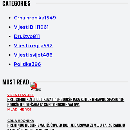
CATEGORIES
Crna hronika
1549
Vijesti BiH
1061
Društvo
811
Vijesti regija
592
Vijesti svijet
486
Politika
396
MUST READ
VIJESTI SVIJET
PREDSJEDNIK ŽELI ODLIKOVATI 16-GODIŠNJAKA KOJI JE NEDAVNO SPASIO 10-
GODIŠNJEG DJEČAKA IZ SMRTONOSNIH VALOVA
MLADI HEROJ
CRNA HRONIKA
PREMINUO HUSEIN SMAJIĆ, ČOVJEK KOJI JE DAROVAO ZEMLJU ZA IZGRADNJU