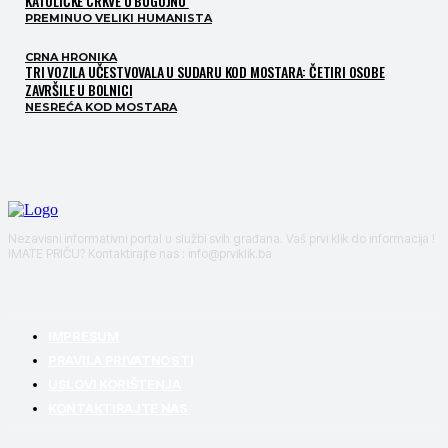
KATOLIČKE CRKVE U BUGOJNU
PREMINUO VELIKI HUMANISTA
CRNA HRONIKA
TRI VOZILA UČESTVOVALA U SUDARU KOD MOSTARA: ČETIRI OSOBE
ZAVRŠILE U BOLNICI
NESREĆA KOD MOSTARA
Nezavisni informativni portal u službi svih građana. Vaš prvi klik do informacija !
IMATE PRIČU? Kontaktirajte nas : info@prviklik.ba
IMPRESUM
PRAVILA PRIVATNOSTI
USLOVI KORIŠTENJA
KONTAKTIRAJTE NAS