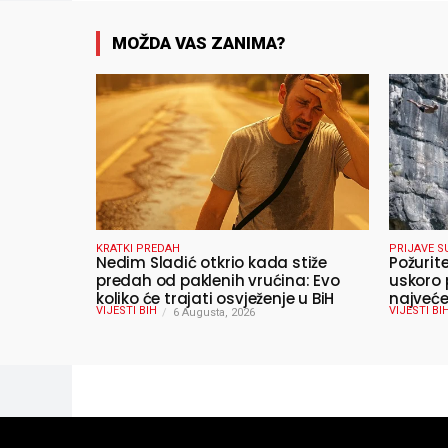
MOŽDA VAS ZANIMA?
KRATKI PREDAH
PRIJAVE S
Nedim Sladić otkrio kada stiže
Požurit
predah od paklenih vrućina: Evo
uskoro 
koliko će trajati osvježenje u BiH
najveće
VIJESTI BIH
VIJESTI BI
6 Augusta, 2026
ljeta