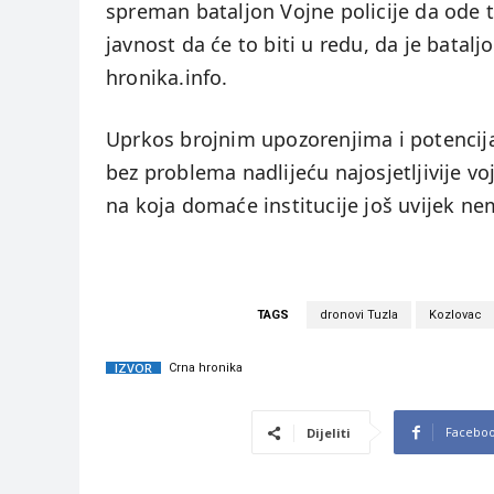
spreman bataljon Vojne policije da ode
javnost da će to biti u redu, da je batalj
hronika.info.
Uprkos brojnim upozorenjima i potencija
bez problema nadlijeću najosjetljivije voj
na koja domaće institucije još uvijek n
TAGS
dronovi Tuzla
Kozlovac
IZVOR
Crna hronika
Facebo
Dijeliti