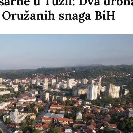
sarne u Tuzli: Dva drona
e Oružanih snaga BiH