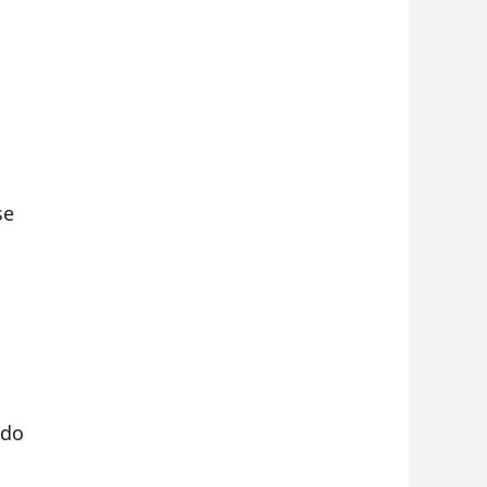
se
 do