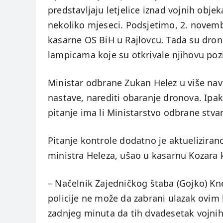
predstavljaju letjelice iznad vojnih objek
nekoliko mjeseci. Podsjetimo, 2. novembr
kasarne OS BiH u Rajlovcu. Tada su drono
lampicama koje su otkrivale njihovu pozi
Ministar odbrane Zukan Helez u više navr
nastave, narediti obaranje dronova. Ipak,
pitanje ima li Ministarstvo odbrane stv
Pitanje kontrole dodatno je aktueliziran
ministra Heleza, ušao u kasarnu Kozara 
– Načelnik Zajedničkog štaba (Gojko) Kne
policije ne može da zabrani ulazak ovim 
zadnjeg minuta da tih dvadesetak vojnih 