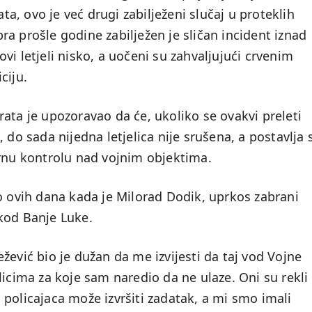
ata, ovo je već drugi zabilježeni slučaj u proteklih
a prošle godine zabilježen je sličan incident iznad
vi letjeli nisko, a uočeni su zahvaljujući crvenim
ciju.
ata je upozoravao da će, ukoliko se ovakvi preleti
 do sada nijedna letjelica nije srušena, a postavlja 
arnu kontrolu nad vojnim objektima.
o ovih dana kada je Milorad Dodik, uprkos zabrani
kod Banje Luke.
žević bio je dužan da me izvijesti da taj vod Vojne
licima za koje sam naredio da ne ulaze. Oni su rekli
policajaca može izvršiti zadatak, a mi smo imali