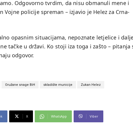
 tamo. Odgovorno tvrdim, da nisu obmanuli mene i
on Vojne policije spreman – izjavio je Helez za Crna-
lno opasnim situacijama, nepoznate letjelice i dalj
ne tačke u državi. Ko stoji iza toga i zašto – pitanja
emaju odgovor.
Oružane snage BiH
skladište municije
Zukan Helez
ok
X
WhatsApp
Viber