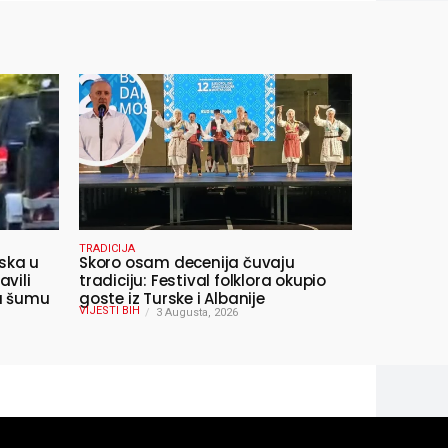
TRADICIJA
ska u
Skoro osam decenija čuvaju
avili
tradiciju: Festival folklora okupio
 u šumu
goste iz Turske i Albanije
VIJESTI BIH
3 Augusta, 2026