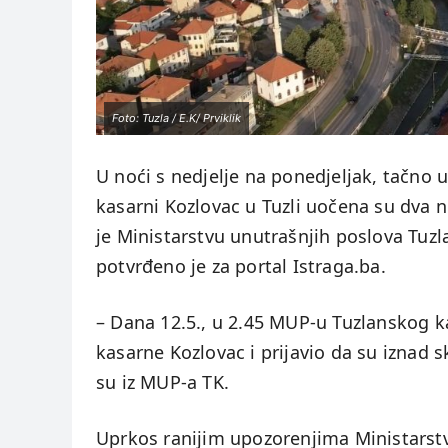
Foto: Tuzla / E.K/ Prviklik
U noći s nedjelje na ponedjeljak, tačno 
kasarni Kozlovac u Tuzli uočena su dva n
je Ministarstvu unutrašnjih poslova Tuzla
potvrđeno je za portal Istraga.ba.
– Dana 12.5., u 2.45 MUP-u Tuzlanskog k
kasarne Kozlovac i prijavio da su iznad 
su iz MUP-a TK.
Uprkos ranijim upozorenjima Ministarstv