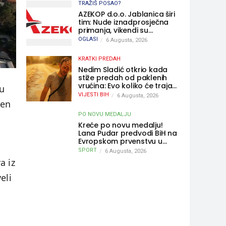
TRAŽIŠ POSAO?
AZEKOP d.o.o. Jablanica širi
tim: Nude iznadprosječna
primanja, vikendi su
slobodni, traži se više
OGLASI
6 Augusta, 2026
radnika
KRATKI PREDAH
Nedim Sladić otkrio kada
stiže predah od paklenih
vrućina: Evo koliko će trajati
 u
osvježenje u BiH
VIJESTI BIH
6 Augusta, 2026
jen
PO NOVU MEDALJU
Kreće po novu medalju!
Lana Pudar predvodi BiH na
Evropskom prvenstvu u
Parizu
SPORT
6 Augusta, 2026
a iz
eli