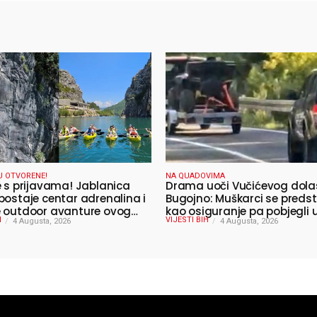
U OTVORENE!
NA QUADOVIMA
e s prijavama! Jablanica
Drama uoči Vučićevog dola
postaje centar adrenalina i
Bugojno: Muškarci se predst
 outdoor avanture ovog
kao osiguranje pa pobjegli
H
VIJESTI BIH
4 Augusta, 2026
4 Augusta, 2026