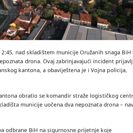
u 2:45, nad skladištem municije Oružanih snaga BiH
epoznata drona. Ovaj zabrinjavajući incident prijavl
nskog kantona, a obaviještena je i Vojna policija,
antona obratio se komandir straže logističkog centr
skladišta municije uočena dva nepoznata drona – nav
a odbrane BiH na sigurnosne prijetnje koje