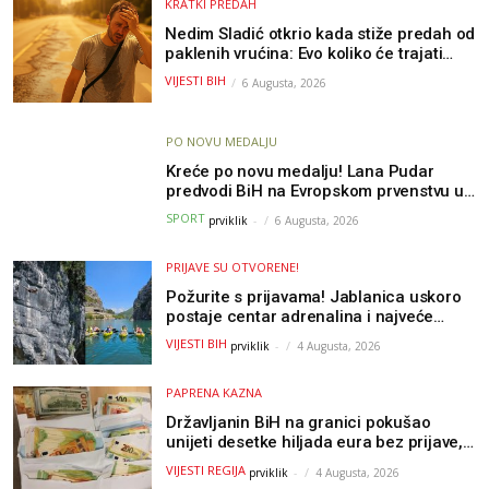
KRATKI PREDAH
Nedim Sladić otkrio kada stiže predah od
paklenih vrućina: Evo koliko će trajati
osvježenje u BiH
VIJESTI BIH
6 Augusta, 2026
PO NOVU MEDALJU
Kreće po novu medalju! Lana Pudar
predvodi BiH na Evropskom prvenstvu u
Parizu
SPORT
prviklik
-
6 Augusta, 2026
PRIJAVE SU OTVORENE!
Požurite s prijavama! Jablanica uskoro
postaje centar adrenalina i najveće
outdoor avanture ovog ljeta
VIJESTI BIH
prviklik
-
4 Augusta, 2026
PAPRENA KAZNA
Državljanin BiH na granici pokušao
unijeti desetke hiljada eura bez prijave,
uslijedila “paprena” kazna
VIJESTI REGIJA
prviklik
-
4 Augusta, 2026