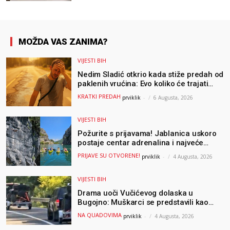
MOŽDA VAS ZANIMA?
VIJESTI BIH
Nedim Sladić otkrio kada stiže predah od
paklenih vrućina: Evo koliko će trajati
osvježenje u BiH
KRATKI PREDAH
prviklik
-
6 Augusta, 2026
VIJESTI BIH
Požurite s prijavama! Jablanica uskoro
postaje centar adrenalina i najveće
outdoor avanture ovog ljeta
PRIJAVE SU OTVORENE!
prviklik
-
4 Augusta, 2026
VIJESTI BIH
Drama uoči Vučićevog dolaska u
Bugojno: Muškarci se predstavili kao
osiguranje pa pobjegli u šumu
NA QUADOVIMA
prviklik
-
4 Augusta, 2026