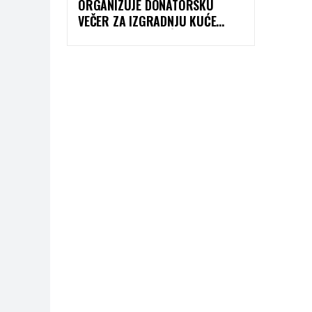
ORGANIZUJE DONATORSKU
VEČER ZA IZGRADNJU KUĆE
PORODICI BEGOVIĆ