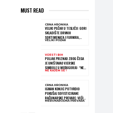
MUST READ
CRNA HRONIKA
VELIKI POŽAR U TESLIĆU: GORI
SKLADIŠTE DRVNIH
SORTIMENATA I FURNIRA,
VELIKI POŽAR
VATROGASCIMA STIŽE POMOĆ
IZ VIŠE GRADOVA
VIJESTI BIH
POLJAK PRIZNAO ZBOG ČEGA
JE UNIŠTAVAO VJERSKE
SIMBOLE U MEĐUGORJU: “NE
NE KAJEM SE !
KAJEM SE I PONOVIO BIH SVE”
CRNA HRONIKA
IGMAN KONJIC POTVRDIO
POKUŠAJ SOFISTICIRANE
RAČUNARSKE PREVARE: VEĆI
MEĐUNARODNA PREVARA
DIO NOVCA BLOKIRAN,
OČEKUJE SE POVRAT
SREDSTAVA