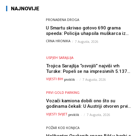
NAJNOVIJE
PRONAĐENA DROGA
U Smartu skrivao gotovo 690 grama
speeda: Policija uhapsila muškarca iz
Hercegovine
CRNA HRONIKA
7 Augusta, 2026
USPJEH SARAJLIJA
Trojica Sarajlija “osvojili” najviši vrh
Turske: Popeli se na impresivnih 5.137
metara
VIJESTI BIH
prviklik
-
7 Augusta, 2026
PRVI GOLD PARKING
Vozači kamiona dobili ono što su
godinama čekali: U Austriji otvoren prvi
GOLD sigurni parking
VIJESTI SVIJET
prviklik
-
7 Augusta, 2026
POŽAR KOD KONJICA
Helikopter Oružanih snaga BiH u borbi s