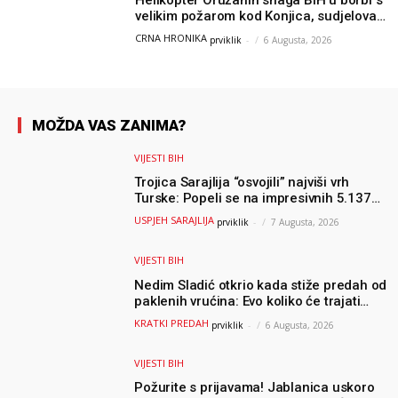
velikim požarom kod Konjica, sudjelovao
i Air Tractor
CRNA HRONIKA
prviklik
-
6 Augusta, 2026
MOŽDA VAS ZANIMA?
VIJESTI BIH
Trojica Sarajlija “osvojili” najviši vrh
Turske: Popeli se na impresivnih 5.137
metara
USPJEH SARAJLIJA
prviklik
-
7 Augusta, 2026
VIJESTI BIH
Nedim Sladić otkrio kada stiže predah od
paklenih vrućina: Evo koliko će trajati
osvježenje u BiH
KRATKI PREDAH
prviklik
-
6 Augusta, 2026
VIJESTI BIH
Požurite s prijavama! Jablanica uskoro