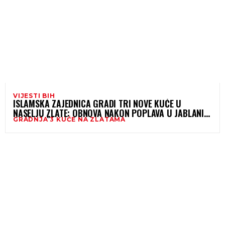
VIJESTI BIH
ISLAMSKA ZAJEDNICA GRADI TRI NOVE KUĆE U
NASELJU ZLATE: OBNOVA NAKON POPLAVA U JABLANICI
GRADNJA 3 KUĆE NA ZLATAMA
UZ PODRŠKU VRIJEDNU 2,5 MILIONA KM