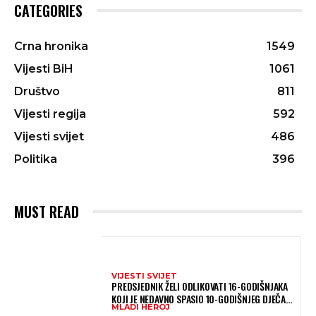
CATEGORIES
Crna hronika
1549
Vijesti BiH
1061
Društvo
811
Vijesti regija
592
Vijesti svijet
486
Politika
396
MUST READ
VIJESTI SVIJET
PREDSJEDNIK ŽELI ODLIKOVATI 16-GODIŠNJAKA
KOJI JE NEDAVNO SPASIO 10-GODIŠNJEG DJEČAKA
MLADI HEROJ
IZ SMRTONOSNIH VALOVA