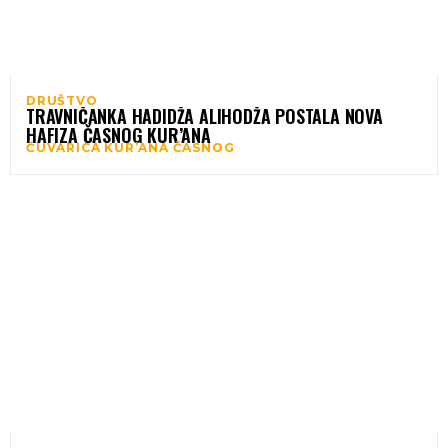
DRUŠTVO
TRAVNIČANKA HADIDŽA ALIHODŽA POSTALA NOVA
HAFIZA ČASNOG KUR’ANA
ČUVARICA KUR’ANA ČASNOG