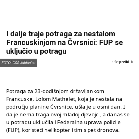
I dalje traje potraga za nestalom
Francuskinjom na Čvrsnici: FUP se
uključio u potragu
piše:
prviklik
9 Maja, 2025
FOTO: GSS Jablanica
Potraga za 23-godišnjom državljankom
Francuske, Lolom Mathelet, koja je nestala na
području planine Čvrsnice, ušla je u osmi dan. I
dalje nema traga ovoj mladoj djevojci, a danas se
u potragu uključila i Federalna uprava policije
(FUP), koristeći helikopter i tim s pet dronova.