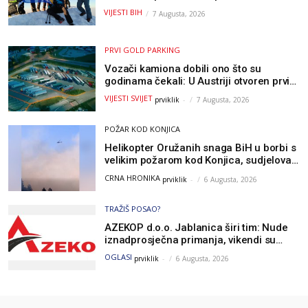
metara
VIJESTI BIH
7 Augusta, 2026
PRVI GOLD PARKING
Vozači kamiona dobili ono što su
godinama čekali: U Austriji otvoren prvi
GOLD sigurni parking
VIJESTI SVIJET
prviklik
-
7 Augusta, 2026
POŽAR KOD KONJICA
Helikopter Oružanih snaga BiH u borbi s
velikim požarom kod Konjica, sudjelovao
i Air Tractor
CRNA HRONIKA
prviklik
-
6 Augusta, 2026
TRAŽIŠ POSAO?
AZEKOP d.o.o. Jablanica širi tim: Nude
iznadprosječna primanja, vikendi su
slobodni, traži se više radnika
OGLASI
prviklik
-
6 Augusta, 2026