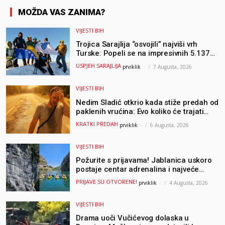
MOŽDA VAS ZANIMA?
VIJESTI BIH
Trojica Sarajlija “osvojili” najviši vrh
Turske: Popeli se na impresivnih 5.137
metara
USPJEH SARAJLIJA
prviklik
-
7 Augusta, 2026
VIJESTI BIH
Nedim Sladić otkrio kada stiže predah od
paklenih vrućina: Evo koliko će trajati
osvježenje u BiH
KRATKI PREDAH
prviklik
-
6 Augusta, 2026
VIJESTI BIH
Požurite s prijavama! Jablanica uskoro
postaje centar adrenalina i najveće
outdoor avanture ovog ljeta
PRIJAVE SU OTVORENE!
prviklik
-
4 Augusta, 2026
VIJESTI BIH
Drama uoči Vučićevog dolaska u