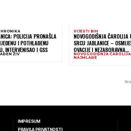
 HRONIKA
VIJESTI BIH
NICA: POLICIJA PRONAŠLA
NOVOGODIŠNJA ČAROLIJA 
IJEĐENU I POTHLAĐENU
SRCU JABLANICE – OSMIJES
, INTERVENISAO I GSS
OVACIJE I NEZABORAVNA
AĐEN ŽIV
NOVOGODIŠNJA ČAROLIJA
IZNENAĐENJA ZA NAJMLAĐ
NAJMLAĐE
(FOTO)
Stra
IMPRESUM
PRAVILA PRIVATNOSTI