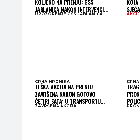
KOLJENO NA PRENJU: GSS
KOJA 
JABLANICA NAKON INTERVENCIJE
SJEĆ
UPOZORENJE GSS JABLANICA
AKCIJ
UPUTIO VAŽNO UPOZORENJE
BRKA
SVIMA KOJI KREĆU U PLANINU
POST
ĆE SP
CRNA HRONIKA
CRNA
TEŠKA AKCIJA NA PRENJU
TRAG
ZAVRŠENA NAKON GOTOVO
PRON
ČETIRI SATA: U TRANSPORTU
POLIC
ZAVRŠENA AKCIJA
PRON
SMRTNO STRADALE OSOBE
IZUZ
UČESTVOVALO ČAK 30
SPASILACA