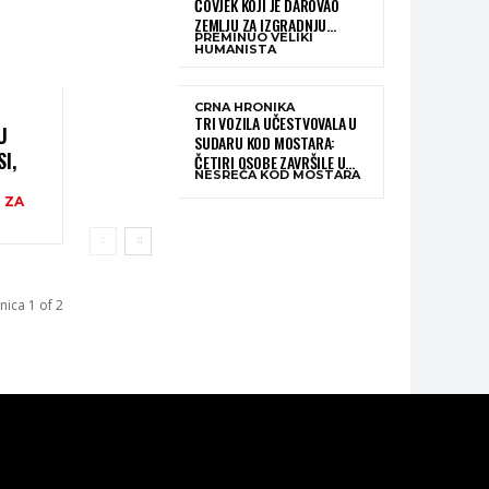
ČOVJEK KOJI JE DAROVAO
ZEMLJU ZA IZGRADNJU
PREMINUO VELIKI
KATOLIČKE CRKVE U BUGOJNU
HUMANISTA
CRNA HRONIKA
TRI VOZILA UČESTVOVALA U
U
SUDARU KOD MOSTARA:
I,
ČETIRI OSOBE ZAVRŠILE U
NESREĆA KOD MOSTARA
BOLNICI
 ZA
E
nica 1 of 2