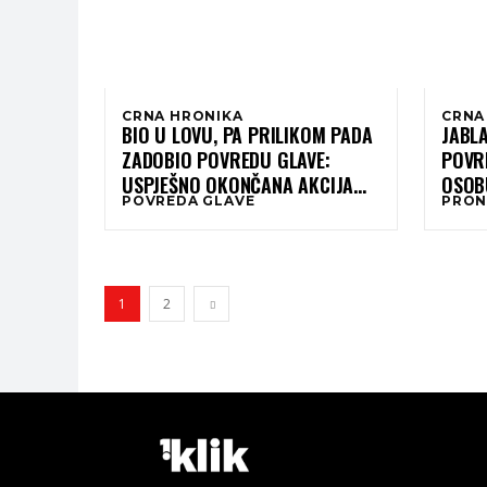
CRNA HRONIKA
CRNA
BIO U LOVU, PA PRILIKOM PADA
JABLA
ZADOBIO POVREDU GLAVE:
POVR
USPJEŠNO OKONČANA AKCIJA
OSOBU
POVREDA GLAVE
PRON
GSS-A JABLANICA KOD IZVORA
DOLJANKE
1
2