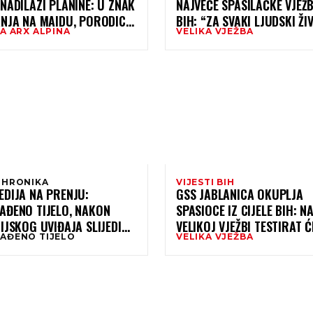
NADILAZI PLANINE: U ZNAK
NAJVEĆE SPASILAČKE VJEŽ
ANJA NA MAIDU, PORODICA
BIH: “ZA SVAKI LJUDSKI ŽI
A ARX ALPINA
VELIKA VJEŽBA
NOVIĆ DONIRALA BIVAK –
2026.” (FOTO)
AVLJENO SKLONIŠTE KOJE
AŠAVATI ŽIVOTE
 HRONIKA
VIJESTI BIH
EDIJA NA PRENJU:
GSS JABLANICA OKUPLJA
AĐENO TIJELO, NAKON
SPASIOCE IZ CIJELE BIH: N
IJSKOG UVIĐAJA SLIJEDI
VELIKOJ VJEŽBI TESTIRAT Ć
AĐENO TIJELO
VELIKA VJEŽBA
ETNO ZAHTJEVNA AKCIJA
SPREMNOST ZA NAJTEŽE
SITUACIJE