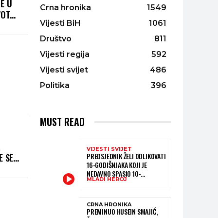
BE U
Crna hronika
1549
VOT
Vijesti BiH
1061
Društvo
811
Vijesti regija
592
Vijesti svijet
486
Politika
396
MUST READ
A
VIJESTI SVIJET
PREDSJEDNIK ŽELI ODLIKOVATI
E SE
16-GODIŠNJAKA KOJI JE
NEDAVNO SPASIO 10-
MLADI HEROJ
GODIŠNJEG DJEČAKA IZ
SMRTONOSNIH VALOVA
CRNA HRONIKA
PREMINUO HUSEIN SMAJIĆ,