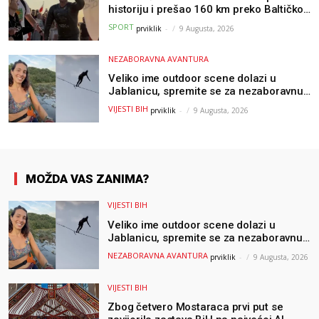
historiju i prešao 160 km preko Baltičkog
mora – a podvig posvetio djeci oboljeloj
SPORT
prviklik
-
9 Augusta, 2026
od raka
NEZABORAVNA AVANTURA
Veliko ime outdoor scene dolazi u
Jablanicu, spremite se za nezaboravnu
avanturu (VIDEO) !
VIJESTI BIH
prviklik
-
9 Augusta, 2026
MOŽDA VAS ZANIMA?
VIJESTI BIH
Veliko ime outdoor scene dolazi u
Jablanicu, spremite se za nezaboravnu
avanturu (VIDEO) !
NEZABORAVNA AVANTURA
prviklik
-
9 Augusta, 2026
VIJESTI BIH
Zbog četvero Mostaraca prvi put se