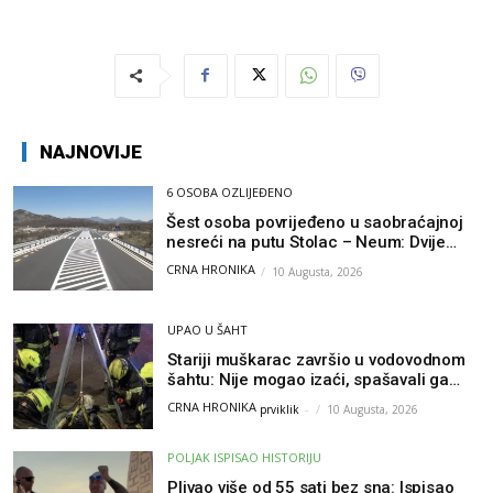
NAJNOVIJE
6 OSOBA OZLIJEĐENO
Šest osoba povrijeđeno u saobraćajnoj
nesreći na putu Stolac – Neum: Dvije
osobe zadobile teške tjelesne povrede
CRNA HRONIKA
10 Augusta, 2026
UPAO U ŠAHT
Stariji muškarac završio u vodovodnom
šahtu: Nije mogao izaći, spašavali ga
vatrogasci
CRNA HRONIKA
prviklik
-
10 Augusta, 2026
POLJAK ISPISAO HISTORIJU
Plivao više od 55 sati bez sna: Ispisao