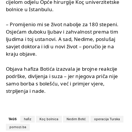
cijelom odjelu Opće hirurgije Koç univerzitetske
bolnice u Istanbulu.
– Promijenio mi se život nabolje za 180 stepeni.
Osjećam duboku ljubav i zahvalnost prema tim
ljudima i toj ustanovi. A sad, Nedime, poslušaj
savjet doktora i idi u novi život – poručio je na
kraju objave.
Objava hafiza Botića izazvala je brojne reakcije
podrške, divljenja i suza – jer njegova priča nije
samo borba s bolešću, već i primjer vjere,
strpljenja i nade.
TAGS
hafiz
Koç bolnica
Nedim Botić
operacija Turska
pomozi.ba