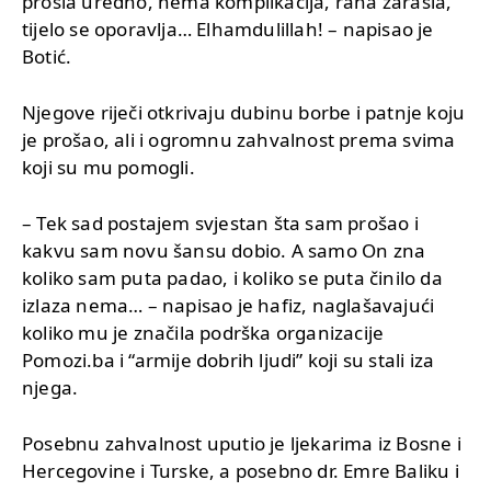
prošla uredno, nema komplikacija, rana zarasla,
tijelo se oporavlja… Elhamdulillah! – napisao je
Botić.
Njegove riječi otkrivaju dubinu borbe i patnje koju
je prošao, ali i ogromnu zahvalnost prema svima
koji su mu pomogli.
– Tek sad postajem svjestan šta sam prošao i
kakvu sam novu šansu dobio. A samo On zna
koliko sam puta padao, i koliko se puta činilo da
izlaza nema… – napisao je hafiz, naglašavajući
koliko mu je značila podrška organizacije
Pomozi.ba i “armije dobrih ljudi” koji su stali iza
njega.
Posebnu zahvalnost uputio je ljekarima iz Bosne i
Hercegovine i Turske, a posebno dr. Emre Baliku i