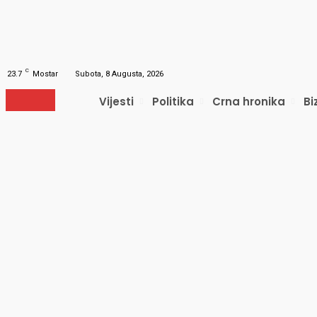
Obnavljanje šifre
Obnovite vašu lozinku
Vaš e-mail
Lozinka će vam biti poslana e-mailom.
C
23.7
Mostar
Subota, 8 Augusta, 2026
Vijesti
Politika
Crna hronika
Bi