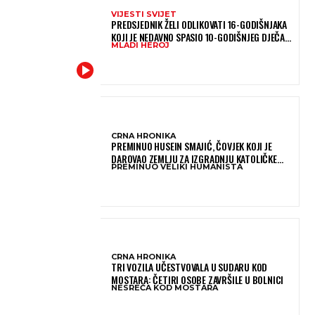
VIJESTI SVIJET
PREDSJEDNIK ŽELI ODLIKOVATI 16-GODIŠNJAKA
KOJI JE NEDAVNO SPASIO 10-GODIŠNJEG DJEČAKA
MLADI HEROJ
IZ SMRTONOSNIH VALOVA
CRNA HRONIKA
PREMINUO HUSEIN SMAJIĆ, ČOVJEK KOJI JE
DAROVAO ZEMLJU ZA IZGRADNJU KATOLIČKE
PREMINUO VELIKI HUMANISTA
CRKVE U BUGOJNU
CRNA HRONIKA
TRI VOZILA UČESTVOVALA U SUDARU KOD
MOSTARA: ČETIRI OSOBE ZAVRŠILE U BOLNICI
NESREĆA KOD MOSTARA