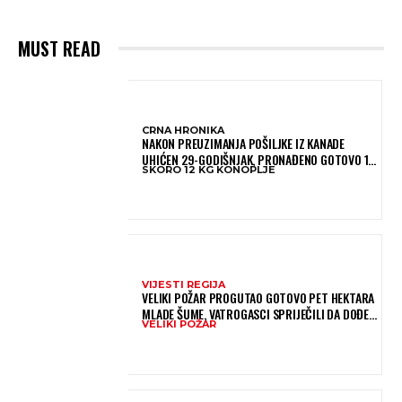
MUST READ
CRNA HRONIKA
NAKON PREUZIMANJA POŠILJKE IZ KANADE
UHIĆEN 29-GODIŠNJAK, PRONAĐENO GOTOVO 12
SKORO 12 KG KONOPLJE
KILOGRAMA KONOPLJE
VIJESTI REGIJA
VELIKI POŽAR PROGUTAO GOTOVO PET HEKTARA
MLADE ŠUME, VATROGASCI SPRIJEČILI DA DOĐE
VELIKI POŽAR
DO JOŠ VEĆE KATASTROFE