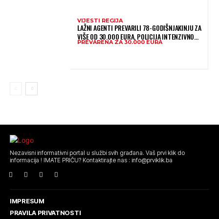
VIJESTI REGIJA
LAŽNI AGENTI PREVARILI 78-GODIŠNJAKINJU ZA
VIŠE OD 30.000 EURA, POLICIJA INTENZIVNO
PREVARENA ZA 30.000 EURA
TRAGA ZA POČINITELJIMA
Nezavisni informativni portal u službi svih građana. Vaš prvi klik do
informacija ! IMATE PRIČU? Kontaktirajte nas : info@prviklik.ba
IMPRESUM
PRAVILA PRIVATNOSTI