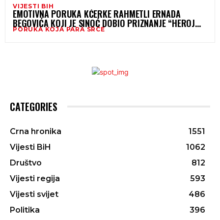
VIJESTI BIH
EMOTIVNA PORUKA KĆERKE RAHMETLI ERNADA
BEGOVIĆA KOJI JE SINOĆ DOBIO PRIZNANJE “HEROJ
PORUKA KOJA PARA SRCE
GODINE”
CATEGORIES
Crna hronika
1551
Vijesti BiH
1062
Društvo
812
Vijesti regija
593
Vijesti svijet
486
Politika
396