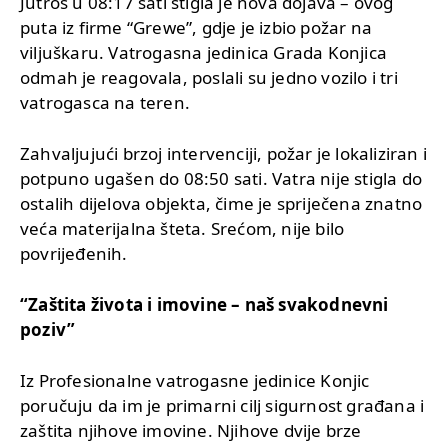
Jutros u 08:17 sati stigla je nova dojava – ovog
puta iz firme “Grewe”, gdje je izbio požar na
viljuškaru. Vatrogasna jedinica Grada Konjica
odmah je reagovala, poslali su jedno vozilo i tri
vatrogasca na teren.
Zahvaljujući brzoj intervenciji, požar je lokaliziran i
potpuno ugašen do 08:50 sati. Vatra nije stigla do
ostalih dijelova objekta, čime je spriječena znatno
veća materijalna šteta. Srećom, nije bilo
povrijeđenih.
“Zaštita života i imovine – naš svakodnevni
poziv”
Iz Profesionalne vatrogasne jedinice Konjic
poručuju da im je primarni cilj sigurnost građana i
zaštita njihove imovine. Njihove dvije brze