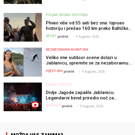
POLJAK ISPISAO HISTORIJU
Plivao više od 55 sati bez sna: Ispisao
historiju i prešao 160 km preko Baltičkog
mora – a podvig posvetio djeci oboljeloj
SPORT
prviklik
-
9 Augusta, 2026
od raka
NEZABORAVNA AVANTURA
Veliko ime outdoor scene dolazi u
Jablanicu, spremite se za nezaboravnu
avanturu (VIDEO) !
VIJESTI BIH
prviklik
-
9 Augusta, 2026
SJAJAN KONCERT
Divlje Jagode zapalile Jablanicu:
Legendarni bend priredio noć za
pamćenje
SHOWBIZ
prviklik
-
9 Augusta, 2026