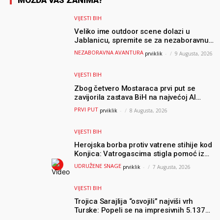
MOŽDA VAS ZANIMA?
VIJESTI BIH
Veliko ime outdoor scene dolazi u
Jablanicu, spremite se za nezaboravnu
avanturu (VIDEO) !
NEZABORAVNA AVANTURA
prviklik
-
9 Augusta, 2026
VIJESTI BIH
Zbog četvero Mostaraca prvi put se
zavijorila zastava BiH na najvećoj AI
olimpijadi, a sada je njihov mentor
PRVI PUT
prviklik
-
8 Augusta, 2026
postao član komiteta Međunarodne
olimpijade iz...
VIJESTI BIH
Herojska borba protiv vatrene stihije kod
Konjica: Vatrogascima stigla pomoć iz
Sarajeva, helikopteri i Air Tractori
UDRUŽENE SNAGE
prviklik
-
7 Augusta, 2026
udružili snage
VIJESTI BIH
Trojica Sarajlija “osvojili” najviši vrh
Turske: Popeli se na impresivnih 5.137
metara