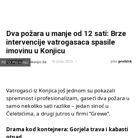
Dva požara u manje od 12 sati: Brze
intervencije vatrogasaca spasile
imovinu u Konjicu
piše:
prviklik
10 Juna, 2025
IZVOR:
FOTO: PVJ Konjic
novikonjic.ba
Vatrogasci iz Konjica još jednom su pokazali
spremnost i profesionalizam, gaseći dva požara u
samo nekoliko sati razlike – jedan sinoć u
Čelebićima, a drugi jutros u firmi “Grewe”.
Drama kod kontejnera: Gorjela trava i kabasti
otpad