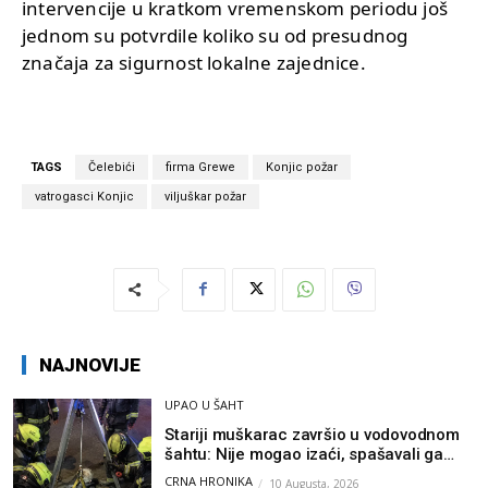
intervencije u kratkom vremenskom periodu još
jednom su potvrdile koliko su od presudnog
značaja za sigurnost lokalne zajednice.
TAGS
Čelebići
firma Grewe
Konjic požar
vatrogasci Konjic
viljuškar požar
NAJNOVIJE
UPAO U ŠAHT
Stariji muškarac završio u vodovodnom
šahtu: Nije mogao izaći, spašavali ga
vatrogasci
CRNA HRONIKA
10 Augusta, 2026