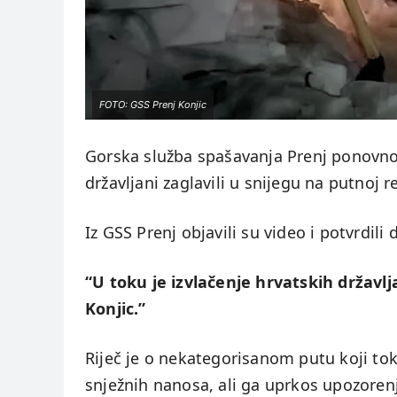
FOTO: GSS Prenj Konjic
Gorska služba spašavanja Prenj ponovno 
državljani zaglavili u snijegu na putnoj re
Iz GSS Prenj objavili su video i potvrdili 
“U toku je izvlačenje hrvatskih državl
Konjic.”
Riječ je o nekategorisanom putu koji t
snježnih nanosa, ali ga uprkos upozore