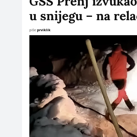
GSS Prenj izvukao 
u snijegu – na rela
piše:
prviklik