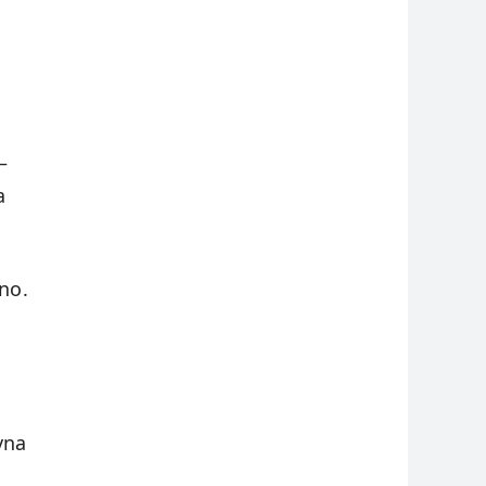
a
–
a
no.
vna