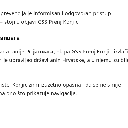
 prevencija je informisan i odgovoran pristup
stoji u objavi GSS Prenj Konjic
 januara
dana ranije,
5. januara
, ekipa GSS Prenj Konjic izvlač
m je upravljao državljanin Hrvatske, a u njemu su bil
ujište–Konjic zimi izuzetno opasna i da se ne smije
 na ono što prikazuje navigacija.