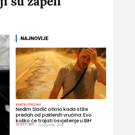
i su zapeli
NAJNOVIJE
KRATKI PREDAH
Nedim Sladić otkrio kada stiže
predah od paklenih vrućina: Evo
koliko će trajati osvježenje u BiH
VIJESTI BIH
6 Augusta, 2026