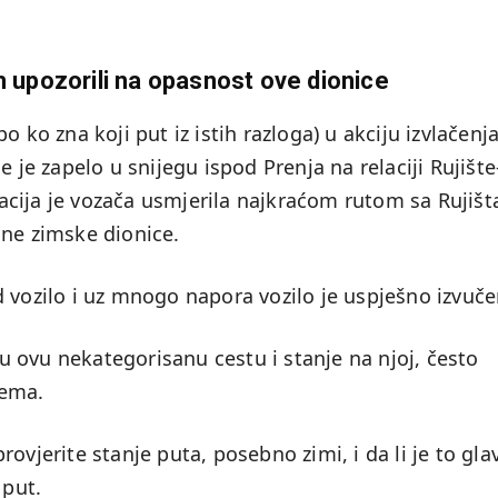
m upozorili na opasnost ove dionice
 ko zna koji put iz istih razloga) u akciju izvlačenj
e je zapelo u snijegu ispod Prenja na relaciji Rujište
cija je vozača usmjerila najkraćom rutom sa Rujišt
sne zimske dionice.
 vozilo i uz mnogo napora vozilo je uspješno izvuče
ovu nekategorisanu cestu i stanje na njoj, često
lema.
ovjerite stanje puta, posebno zimi, i da li je to gla
 put.