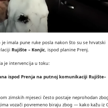
je imala pune ruke posla nakon što su se hrvatski
laciji
Rujište – Konjic
, ispod planine Prenj.
da je intervencija u toku:
jana ispod Prenja na putnoj komunikaciji Rujište–
okom zimskih mjeseci često postaje neprohodan zbo
njima vozači povremeno biraju zbog — kako kažu iz 