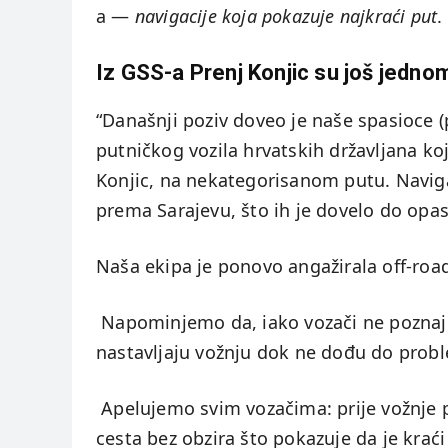
a —
navigacije koja pokazuje najkraći put
.
Iz GSS-a Prenj Konjic su još jedno
“Današnji poziv doveo je naše spasioce (po
putničkog vozila hrvatskih državljana koj
Konjic, na nekategorisanom putu. Naviga
prema Sarajevu, što ih je dovelo do opa
Naša ekipa je ponovo angažirala off-road
Napominjemo da, iako vozači ne poznaju 
nastavljaju vožnju dok ne dođu do prob
Apelujemo svim vozačima: prije vožnje pr
cesta bez obzira što pokazuje da je kraći