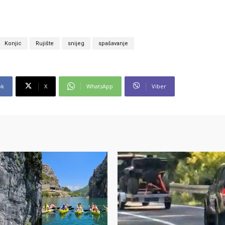
Konjic
Rujište
snijeg
spašavanje
ok
X
WhatsApp
Viber