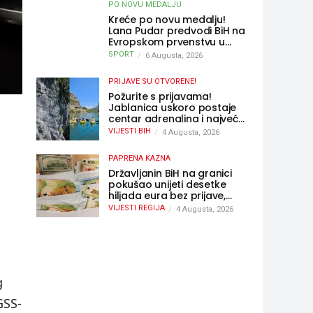
PO NOVU MEDALJU
Kreće po novu medalju!
Lana Pudar predvodi BiH na
Evropskom prvenstvu u
Parizu
SPORT
6 Augusta, 2026
PRIJAVE SU OTVORENE!
Požurite s prijavama!
Jablanica uskoro postaje
centar adrenalina i najveće
outdoor avanture ovog
VIJESTI BIH
4 Augusta, 2026
ljeta
PAPRENA KAZNA
Državljanin BiH na granici
pokušao unijeti desetke
hiljada eura bez prijave,
uslijedila “paprena” kazna
VIJESTI REGIJA
4 Augusta, 2026
g
GSS-