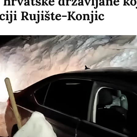
hrvatske državljane koj
ciji Rujište-Konjic