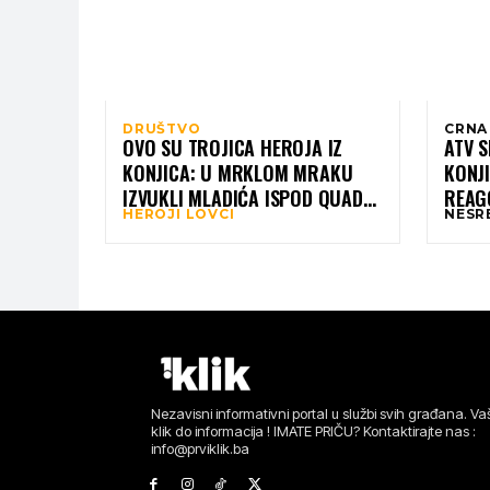
DRUŠTVO
CRNA
OVO SU TROJICA HEROJA IZ
ATV S
KONJICA: U MRKLOM MRAKU
KONJI
IZVUKLI MLADIĆA ISPOD QUADA
REAGO
HEROJI LOVCI
NESR
NA RUJIŠTU
VATRO
Nezavisni informativni portal u službi svih građana. Vaš
klik do informacija ! IMATE PRIČU? Kontaktirajte nas :
info@prviklik.ba