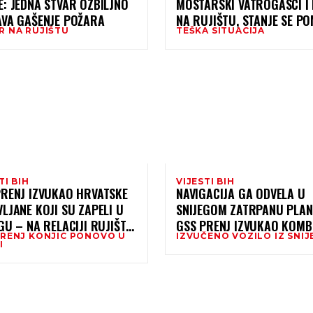
: JEDNA STVAR OZBILJNO
MOSTARSKI VATROGASCI I 
AVA GAŠENJE POŽARA
NA RUJIŠTU, STANJE SE P
R NA RUJIŠTU
TEŠKA SITUACIJA
PRATI
TI BIH
VIJESTI BIH
PRENJ IZVUKAO HRVATSKE
NAVIGACIJA GA ODVELA U
LJANE KOJI SU ZAPELI U
SNIJEGOM ZATRPANU PLAN
GU – NA RELACIJI RUJIŠTE-
GSS PRENJ IZVUKAO KOMB
PRENJ KONJIC PONOVO U
IZVUČENO VOZILO IZ SNIJ
IC
HRVATSKIH TABLICA
I