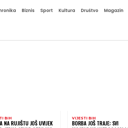
hronika
Biznis
Sport
Kultura
Društvo
Magazin
TI BIH
VIJESTI BIH
 NA RUJIŠTU JOŠ UVIJEK
BORBA JOŠ TRAJE: SVI