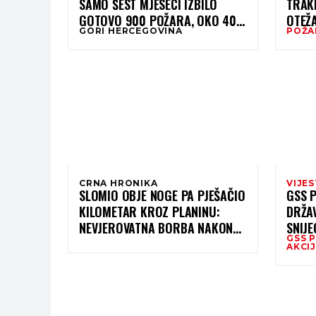
SAMO ŠEST MJESECI IZBILO
TRAKE
GOTOVO 900 POŽARA, OKO 400
OTEŽ
GORI HERCEGOVINA
POŽA
U POSLJEDNJIH 40 DANA
CRNA HRONIKA
VIJES
SLOMIO OBJE NOGE PA PJEŠAČIO
GSS 
KILOMETAR KROZ PLANINU:
DRŽAV
NEVJEROVATNA BORBA NAKON
SNIJE
GSS 
TEŠKE NESREĆE
KONJ
AKCIJ