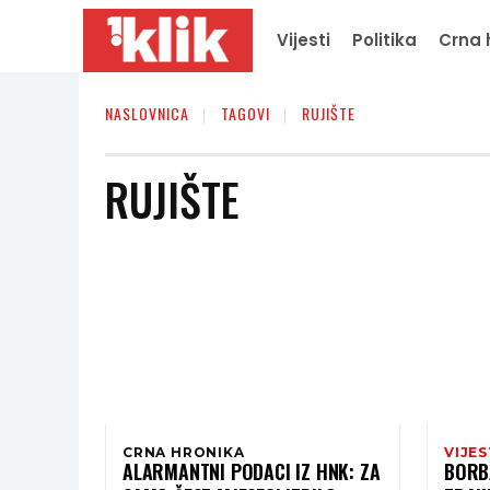
Vijesti
Politika
Crna 
NASLOVNICA
TAGOVI
RUJIŠTE
RUJIŠTE
CRNA HRONIKA
VIJES
ALARMANTNI PODACI IZ HNK: ZA
BORBA