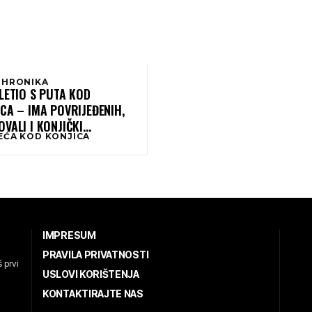
 HRONIKA
LETIO S PUTA KOD
CA – IMA POVRIJEĐENIH,
VALI I KONJIČKI
EĆA KOD KONJICA
GASCI (VIDEO)
IMPRESUM
PRAVILA PRIVATNOSTI
 prvi
USLOVI KORIŠTENJA
KONTAKTIRAJTE NAS