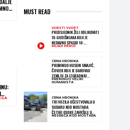
DALJE
OMNO
MUST READ
VIJESTI SVIJET
PREDSJEDNIK ŽELI ODLIKOVATI
16-GODIŠNJAKA KOJI JE
NEDAVNO SPASIO 10-
MLADI HEROJ
GODIŠNJEG DJEČAKA IZ
SMRTONOSNIH VALOVA
CRNA HRONIKA
PREMINUO HUSEIN SMAJIĆ,
ČOVJEK KOJI JE DAROVAO
ZEMLJU ZA IZGRADNJU
PREMINUO VELIKI
KATOLIČKE CRKVE U BUGOJNU
HUMANISTA
INU:
I
CRNA HRONIKA
EGA
TRI VOZILA UČESTVOVALA U
SUDARU KOD MOSTARA:
ČETIRI OSOBE ZAVRŠILE U
NESREĆA KOD MOSTARA
BOLNICI