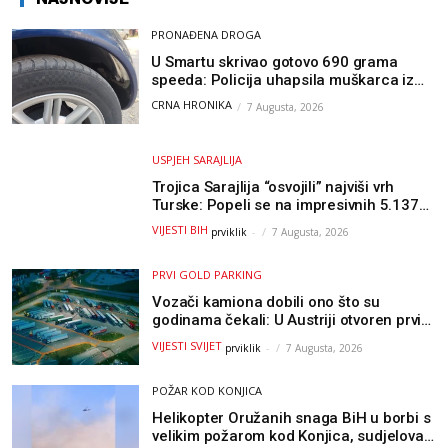
PRONAĐENA DROGA
U Smartu skrivao gotovo 690 grama
speeda: Policija uhapsila muškarca iz
Hercegovine
CRNA HRONIKA
7 Augusta, 2026
USPJEH SARAJLIJA
Trojica Sarajlija “osvojili” najviši vrh
Turske: Popeli se na impresivnih 5.137
metara
VIJESTI BIH
prviklik
-
7 Augusta, 2026
PRVI GOLD PARKING
Vozači kamiona dobili ono što su
godinama čekali: U Austriji otvoren prvi
GOLD sigurni parking
VIJESTI SVIJET
prviklik
-
7 Augusta, 2026
POŽAR KOD KONJICA
Helikopter Oružanih snaga BiH u borbi s
velikim požarom kod Konjica, sudjelovao