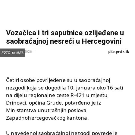
Vozačica i tri saputnice ozlijeđene u
saobraćajnoj nesreći u Hercegovini
piše:
prviklik
12 Januara, 2026
FOTO: prviklik
Četiri osobe povrijeđene su u saobraćajnoj
nezgodi koja se dogodila 10. januara oko 16 sati
na dijelu regionalne ceste R-421 u mjestu
Drinovci, općina Grude, potvrđeno je iz
Ministarstva unutrašnjih poslova
Zapadnohercegovačkog kantona.
U navedenoj saobraćajnoj nezgodi povrede je