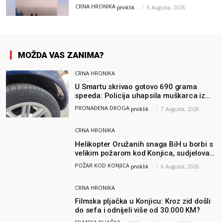
i Air Tractor
CRNA HRONIKA
prviklik
-
6 Augusta, 2026
MOŽDA VAS ZANIMA?
CRNA HRONIKA
U Smartu skrivao gotovo 690 grama
speeda: Policija uhapsila muškarca iz
Hercegovine
PRONAĐENA DROGA
prviklik
-
7 Augusta, 2026
CRNA HRONIKA
Helikopter Oružanih snaga BiH u borbi s
velikim požarom kod Konjica, sudjelovao
i Air Tractor
POŽAR KOD KONJICA
prviklik
-
6 Augusta, 2026
CRNA HRONIKA
Filmska pljačka u Konjicu: Kroz zid došli
do sefa i odnijeli više od 30.000 KM?