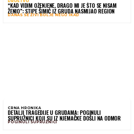
DRUŠTVO
“KAD VIDIM OŽENJENE, DRAGO MI JE ŠTO SE NISAM
ŽENIO”: STIPE ŠIMIĆ IZ GRUDA NASMIJAO REGION
DANAS SE ŽIVI BOLJE NEGO IKAD
CRNA HRONIKA
DETALJI TRAGEDIJE U GRUDAMA: POGINULI
SUPRUŽNICI KOJI SU IZ NJEMAČKE DOŠLI NA ODMOR
POGINULI SUPRUŽNICI