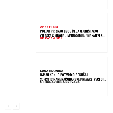
VIJESTI BIH
POLJAK PRIZNAO ZBOG ČEGA JE UNIŠTAVAO
VJERSKE SIMBOLE U MEĐUGORJU: “NE KAJEM SE I
NE KAJEM SE !
PONOVIO BIH SVE”
CRNA HRONIKA
IGMAN KONJIC POTVRDIO POKUŠAJ
SOFISTICIRANE RAČUNARSKE PREVARE: VEĆI DIO
MEĐUNARODNA PREVARA
NOVCA BLOKIRAN, OČEKUJE SE POVRAT
SREDSTAVA