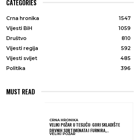
CATEGORIES
Crna hronika
1547
Vijesti BiH
1059
Društvo
810
Vijesti regija
592
Vijesti svijet
485
Politika
396
MUST READ
CRNA HRONIKA
VELIKI POŽAR U TESLIĆU: GORI SKLADIŠTE
DRVNIH SORTIMENATA I FURNIRA,
VELIKI POŽAR
VATROGASCIMA STIŽE POMOĆ IZ VIŠE GRADOVA