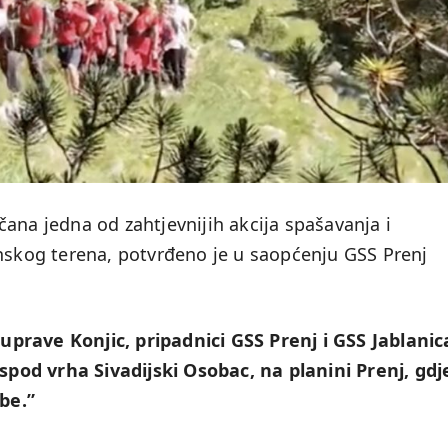
ana jedna od zahtjevnijih akcija spašavanja i
inskog terena, potvrđeno je u saopćenju GSS Prenj
e uprave Konjic, pripadnici GSS Prenj i GSS Jablanic
ispod vrha Sivadijski Osobac, na planini Prenj, gdj
be.”