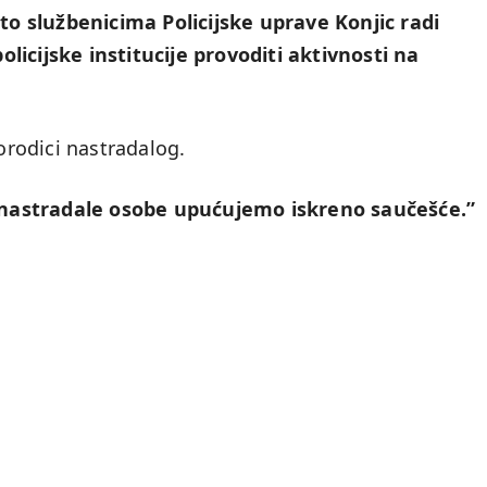
ato službenicima Policijske uprave Konjic radi
licijske institucije provoditi aktivnosti na
porodici nastradalog.
ma nastradale osobe upućujemo iskreno saučešće.”