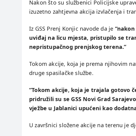
Nakon što su službenici Policijske uprav
izuzetno zahtjevna akcija izvlačenja i tra
Iz GSS Prenj Konjic navode da je
“nakon š
uviđaj na licu mjesta, pristupilo se tr
nepristupačnog prenjskog terena.”
Tokom akcije, koja je prema njihovim nav
druge spasilačke službe.
“Tokom akcije, koja je trajala gotovo č
pridružili su se GSS Novi Grad Sarajevo
vježbe u Jablanici upućeni kao dodatn
U završnici složene akcije na terenu je d