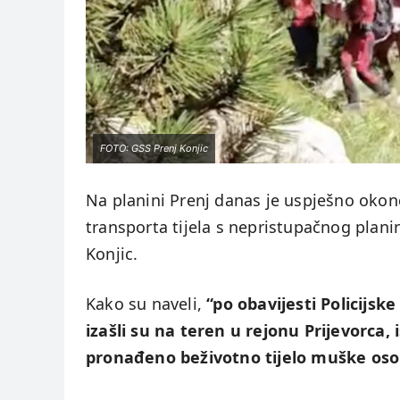
FOTO: GSS Prenj Konjic
Na planini Prenj danas je uspješno okonč
transporta tijela s nepristupačnog plan
Konjic.
Kako su naveli,
“po obavijesti Policijsk
izašli su na teren u rejonu Prijevorca, 
pronađeno beživotno tijelo muške oso