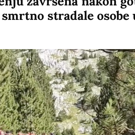
enju završena nakon got
u smrtno stradale osobe