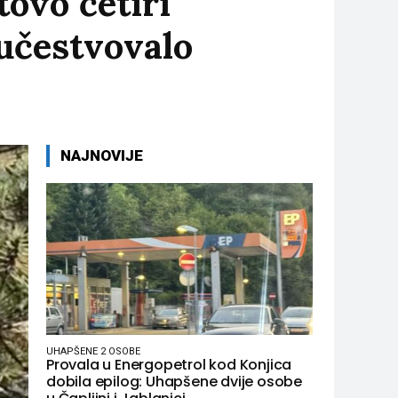
ovo četiri
 učestvovalo
NAJNOVIJE
UHAPŠENE 2 OSOBE
Provala u Energopetrol kod Konjica
dobila epilog: Uhapšene dvije osobe