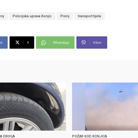
enj
Policijska uprava Konjic
Prenj
transport tijela
ok
X
WhatsApp
Viber
A DROGA
POŽAR KOD KONJICA