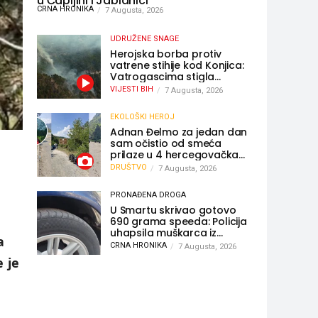
u Čapljini i Jablanici
CRNA HRONIKA
7 Augusta, 2026
UDRUŽENE SNAGE
Herojska borba protiv
vatrene stihije kod Konjica:
Vatrogascima stigla
pomoć iz Sarajeva,
VIJESTI BIH
7 Augusta, 2026
helikopteri i Air Tractori
udružili snage
EKOLOŠKI HEROJ
Adnan Đelmo za jedan dan
sam očistio od smeća
prilaze u 4 hercegovačka
grada: “Danas nisam čistio
DRUŠTVO
7 Augusta, 2026
samo smeće, čistio sam
sliku o nama”
PRONAĐENA DROGA
U Smartu skrivao gotovo
690 grama speeda: Policija
uhapsila muškarca iz
a
Hercegovine
CRNA HRONIKA
7 Augusta, 2026
e je