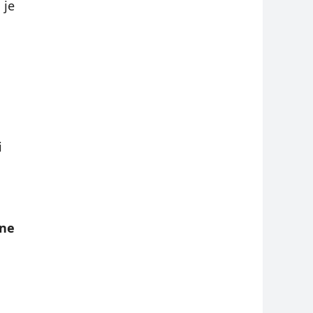
 je
i
čne