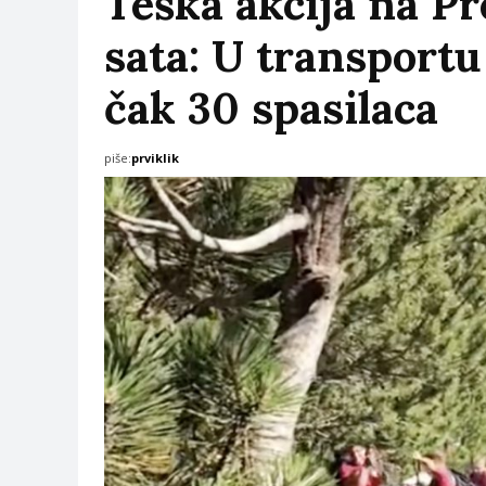
Teška akcija na Pr
sata: U transport
čak 30 spasilaca
piše:
prviklik