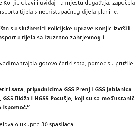
e Konjic obavili uviđaj na mjestu događaja, započela
nsporta tijela s nepristupačnog dijela planine.
to su službenici Policijske uprave Konjic izvršili
ansportu tijela sa izuzetno zahtjevnog i
odima trajala gotovo četiri sata, pomoć su pružile 
etiri sata, pripadnicima GSS Prenj i GSS Jablanica
, GSS Ilidža i HGSS Posušje, koji su sa međustani
a ispomoć.”
jelovalo ukupno 30 spasilaca.