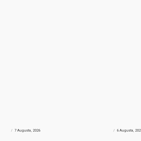
NA DROGA
POŽAR KOD KONJICA
rtu skrivao gotovo 690 grama
Helikopter Oružanih sn
: Policija uhapsila muškarca iz
velikim požarom kod Ko
govine
sudjelovao i Air Tracto
ONIKA
7 Augusta, 2026
CRNA HRONIKA
6 Augusta, 202