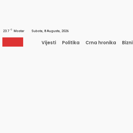
Obnavljanje šifre
Obnovite vašu lozinku
Vaš e-mail
Lozinka će vam biti poslana e-mailom.
C
23.7
Mostar
Subota, 8 Augusta, 2026
Vijesti
Politika
Crna hronika
Bizn