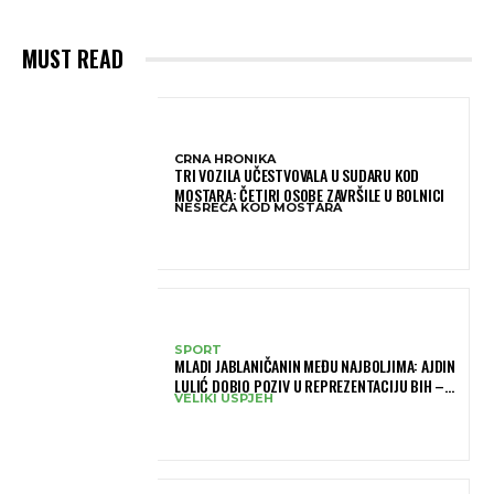
MUST READ
CRNA HRONIKA
TRI VOZILA UČESTVOVALA U SUDARU KOD
MOSTARA: ČETIRI OSOBE ZAVRŠILE U BOLNICI
NESREĆA KOD MOSTARA
SPORT
MLADI JABLANIČANIN MEĐU NAJBOLJIMA: AJDIN
LULIĆ DOBIO POZIV U REPREZENTACIJU BIH –
VELIKI USPJEH
BRANIT ĆE BOJE BIH NA SLOVENIA BALL