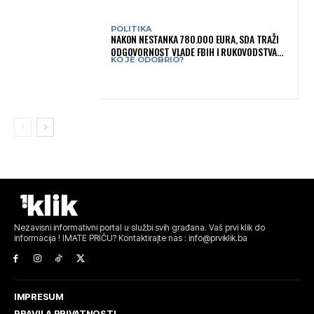
POLITIKA
NAKON NESTANKA 780.000 EURA, SDA TRAŽI
ODGOVORNOST VLADE FBIH I RUKOVODSTVA
KO JE ODOBRIO?
IGMANA
Nezavisni informativni portal u službi svih građana. Vaš prvi klik do
informacija ! IMATE PRIČU? Kontaktirajte nas : info@prviklik.ba
IMPRESUM
PRAVILA PRIVATNOSTI