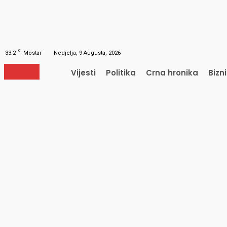
Obnavljanje šifre
Obnovite vašu lozinku
Vaš e-mail
Lozinka će vam biti poslana e-mailom.
C
33.2
Mostar
Nedjelja, 9 Augusta, 2026
Vijesti
Politika
Crna hronika
Bizn