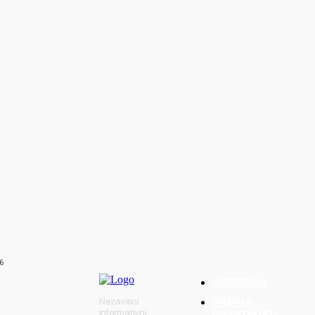
 U teškoj nesreći
ginuo
6
IMPRESUM
Nezavisni
PRAVILA
informativni
PRIVATNOSTI