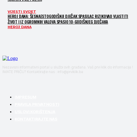
VIJESTI SVIJET
HEROJ DANA: ŠESNAESTOGODIŠNJI DJEČAK SPASILAC RIZIKOVAO VLASTITI
ŽIVOT I IZ OGROMNIH VALOVA SPASIO 10-GODIŠNJEG DJEČAKA
HEROJ DANA
Nezavisni informativni portal u službi svih građana. Vaš prvi klik do informacija !
IMATE PRIČU? Kontaktirajte nas : info@prviklik.ba
IMPRESUM
PRAVILA PRIVATNOSTI
USLOVI KORIŠTENJA
KONTAKTIRAJTE NAS