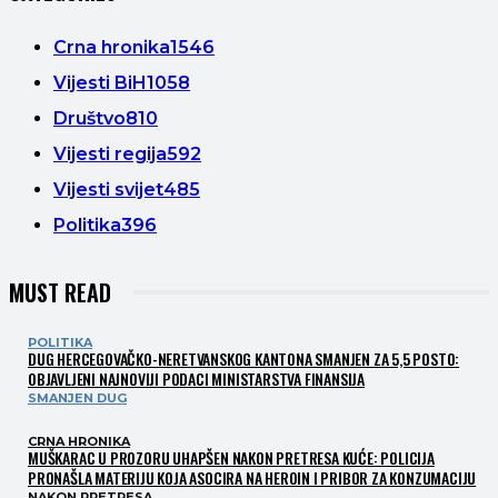
Crna hronika
1546
Vijesti BiH
1058
Društvo
810
Vijesti regija
592
Vijesti svijet
485
Politika
396
MUST READ
POLITIKA
DUG HERCEGOVAČKO-NERETVANSKOG KANTONA SMANJEN ZA 5,5 POSTO:
OBJAVLJENI NAJNOVIJI PODACI MINISTARSTVA FINANSIJA
SMANJEN DUG
CRNA HRONIKA
MUŠKARAC U PROZORU UHAPŠEN NAKON PRETRESA KUĆE: POLICIJA
PRONAŠLA MATERIJU KOJA ASOCIRA NA HEROIN I PRIBOR ZA KONZUMACIJU
NAKON PRETRESA