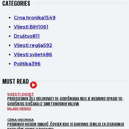
CATEGORIES
Crna hronika
1549
Vijesti BiH
1061
Društvo
811
Vijesti regija
592
Vijesti svijet
486
Politika
396
MUST READ
VIJESTI SVIJET
PREDSJEDNIK ŽELI ODLIKOVATI 16-GODIŠNJAKA KOJI JE NEDAVNO SPASIO 10-
GODIŠNJEG DJEČAKA IZ SMRTONOSNIH VALOVA
MLADI HEROJ
CRNA HRONIKA
PREMINUO HUSEIN SMAJIĆ, ČOVJEK KOJI JE DAROVAO ZEMLJU ZA IZGRADNJU