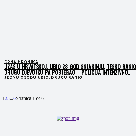
CRNA HRONIKA
UŽAS U HRVATSKOJ: UBIO 28-GODIŠNJAKINJU, TEŠKO RANI
DRUGU DJEVOJKU PA POBJEGAO – POLICIJA INTENZIVNO
TRAGA ZA NAPADAČEM
JEDNU OSOBU UBIO, DRUGU RANIO
1
2
3
...
6
Stranica 1 of 6