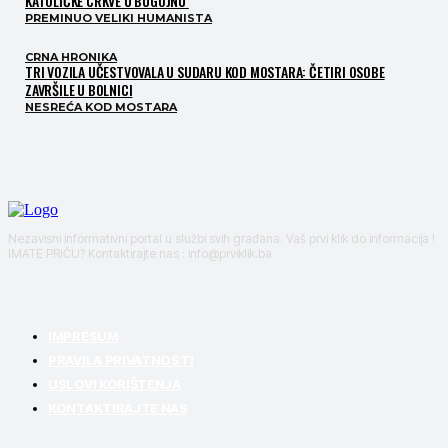
KATOLIČKE CRKVE U BUGOJNU
PREMINUO VELIKI HUMANISTA
CRNA HRONIKA
TRI VOZILA UČESTVOVALA U SUDARU KOD MOSTARA: ČETIRI OSOBE
ZAVRŠILE U BOLNICI
NESREĆA KOD MOSTARA
Nezavisni informativni portal u službi svih građana. Vaš prvi klik do informacija !
IMATE PRIČU? Kontaktirajte nas : info@prviklik.ba
IMPRESUM
PRAVILA PRIVATNOSTI
USLOVI KORIŠTENJA
KONTAKTIRAJTE NAS