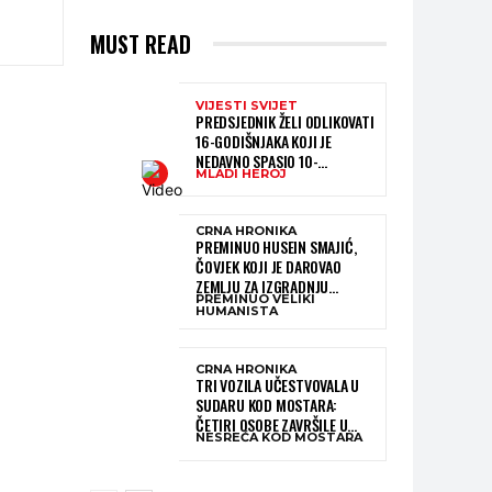
MUST READ
VIJESTI SVIJET
PREDSJEDNIK ŽELI ODLIKOVATI
16-GODIŠNJAKA KOJI JE
NEDAVNO SPASIO 10-
MLADI HEROJ
GODIŠNJEG DJEČAKA IZ
SMRTONOSNIH VALOVA
CRNA HRONIKA
PREMINUO HUSEIN SMAJIĆ,
ČOVJEK KOJI JE DAROVAO
ZEMLJU ZA IZGRADNJU
PREMINUO VELIKI
KATOLIČKE CRKVE U BUGOJNU
HUMANISTA
CRNA HRONIKA
TRI VOZILA UČESTVOVALA U
SUDARU KOD MOSTARA:
ČETIRI OSOBE ZAVRŠILE U
NESREĆA KOD MOSTARA
BOLNICI