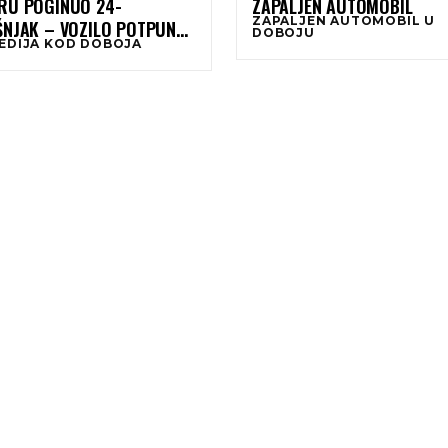
RU POGINUO 24-
ZAPALJEN AUTOMOBIL
ZAPALJEN AUTOMOBIL U
ŠNJAK – VOZILO POTPUNO
DOBOJU
EDIJA KOD DOBOJA
RJELO