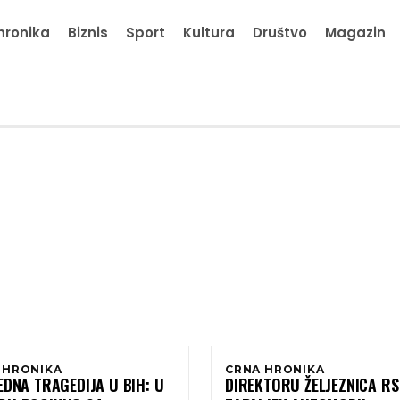
hronika
Biznis
Sport
Kultura
Društvo
Magazin
 HRONIKA
CRNA HRONIKA
EDNA TRAGEDIJA U BIH: U
DIREKTORU ŽELJEZNICA RS