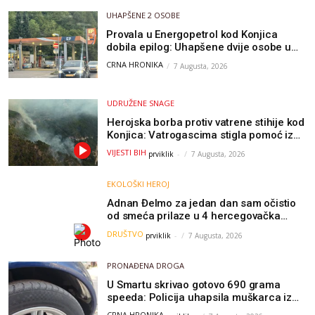
UHAPŠENE 2 OSOBE
Provala u Energopetrol kod Konjica
dobila epilog: Uhapšene dvije osobe u
Čapljini i Jablanici
CRNA HRONIKA
7 Augusta, 2026
UDRUŽENE SNAGE
Herojska borba protiv vatrene stihije kod
Konjica: Vatrogascima stigla pomoć iz
Sarajeva, helikopteri i Air Tractori
VIJESTI BIH
prviklik
-
7 Augusta, 2026
udružili snage
EKOLOŠKI HEROJ
Adnan Đelmo za jedan dan sam očistio
od smeća prilaze u 4 hercegovačka
grada: “Danas nisam čistio samo smeće,
DRUŠTVO
prviklik
-
7 Augusta, 2026
čistio sam sliku o nama”
PRONAĐENA DROGA
U Smartu skrivao gotovo 690 grama
speeda: Policija uhapsila muškarca iz
Hercegovine
CRNA HRONIKA