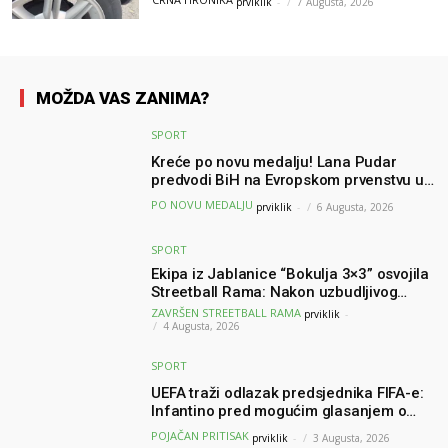
prviklik
-
7 Augusta, 2026
MOŽDA VAS ZANIMA?
SPORT
Kreće po novu medalju! Lana Pudar
predvodi BiH na Evropskom prvenstvu u
Parizu
PO NOVU MEDALJU
prviklik
-
6 Augusta, 2026
SPORT
Ekipa iz Jablanice “Bokulja 3×3” osvojila
Streetball Rama: Nakon uzbudljivog
finala poznati svi pobjednici turnira
ZAVRŠEN STREETBALL RAMA
prviklik
-
4 Augusta, 2026
SPORT
UEFA traži odlazak predsjednika FIFA-e:
Infantino pred mogućim glasanjem o
nepovjerenju
POJAČAN PRITISAK
prviklik
-
3 Augusta, 2026