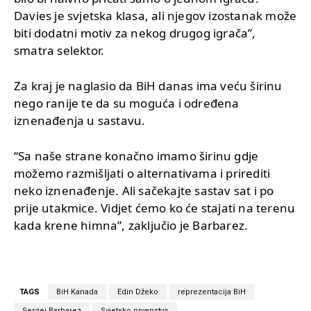
Davies je svjetska klasa, ali njegov izostanak može
biti dodatni motiv za nekog drugog igrača”,
smatra selektor.
Za kraj je naglasio da BiH danas ima veću širinu
nego ranije te da su moguća i određena
iznenađenja u sastavu.
“Sa naše strane konačno imamo širinu gdje
možemo razmišljati o alternativama i prirediti
neko iznenađenje. Ali sačekajte sastav sat i po
prije utakmice. Vidjet ćemo ko će stajati na terenu
kada krene himna”, zaključio je Barbarez.
TAGS
BiH Kanada
Edin Džeko
reprezentacija BiH
Sergej Barbarez
Svjetsko prvenstvo