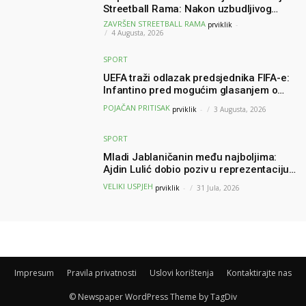
Streetball Rama: Nakon uzbudljivog
finala poznati svi pobjednici turnira
ZAVRŠEN STREETBALL RAMA
prviklik
-
4 Augusta, 2026
SPORT
UEFA traži odlazak predsjednika FIFA-e:
Infantino pred mogućim glasanjem o
nepovjerenju
POJAČAN PRITISAK
prviklik
-
3 Augusta, 2026
SPORT
Mladi Jablaničanin među najboljima:
Ajdin Lulić dobio poziv u reprezentaciju
BiH – branit će boje BiH na Slovenia Ball
VELIKI USPJEH
prviklik
-
31 Jula, 2026
Impresum
Pravila privatnosti
Uslovi korištenja
Kontaktirajte nas
© Newspaper WordPress Theme by TagDiv