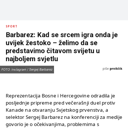
SPORT
Barbarez: Kad se srcem igra onda je
uvijek žestoko – želimo da se
predstavimo čitavom svijetu u
najboljem svjetlu
piše:
prviklik
12 Juna, 2026
FOTO: Instagram / Sergej Barbarez
Reprezentacija Bosne i Hercegovine odradila je
posljednje pripreme pred večerašnji duel protiv
Kanade na otvaranju Svjetskog prvenstva, a
selektor Sergej Barbarez na konferenciji za medije
govorio je o očekivanjima, problemima s