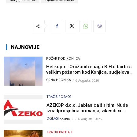
NAJNOVIJE
POŽAR KOD KONJICA
Helikopter Oružanih snaga BiH u borbi s
velikim požarom kod Konjica, sudjelovao
i Air Tractor
CRNA HRONIKA
6 Augusta, 2026
TRAŽIŠ POSAO?
AZEKOP d.o.o. Jablanica širi tim: Nude
iznadprosječna primanja, vikendi su
slobodni, traži se više radnika
OGLASI
prviklik
-
6 Augusta, 2026
KRATKI PREDAH