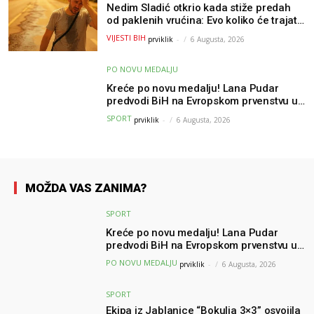
Nedim Sladić otkrio kada stiže predah
od paklenih vrućina: Evo koliko će trajati
osvježenje u BiH
VIJESTI BIH
prviklik
-
6 Augusta, 2026
PO NOVU MEDALJU
Kreće po novu medalju! Lana Pudar
predvodi BiH na Evropskom prvenstvu u
Parizu
SPORT
prviklik
-
6 Augusta, 2026
MOŽDA VAS ZANIMA?
SPORT
Kreće po novu medalju! Lana Pudar
predvodi BiH na Evropskom prvenstvu u
Parizu
PO NOVU MEDALJU
prviklik
-
6 Augusta, 2026
SPORT
Ekipa iz Jablanice “Bokulja 3×3” osvojila