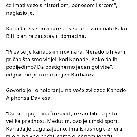
će imati veze s historijom, ponosom i srcem”,
naglasio je.
Kanađanske novinare posebno je zanimalo kako
BiH planira zaustaviti domaćina.
“Previše je kanadskih novinara. Nerado bih vam
pričao šta smo vidjeli kod Kanade. Kako da ih
pobijedimo? Da postignemo jedan gol više”,
odgovorio je kroz osmijeh Barbarez.
Govorio je i o neigranju najveće zvijezde Kanade
Alphonsa Daviesa.
“Da smo pojedinačni sport, rekao bih da je to
velika prednost. Međutim, ovo je timski sport.
Kanada je dugo zajedno, ima iskusnog trenera i
bilo bi naivno pričati samo o jednom igraču.