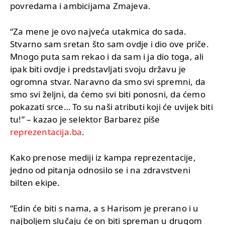
povredama i ambicijama Zmajeva.
“Za mene je ovo najveća utakmica do sada.
Stvarno sam sretan što sam ovdje i dio ove priče.
Mnogo puta sam rekao i da sam i ja dio toga, ali
ipak biti ovdje i predstavljati svoju državu je
ogromna stvar. Naravno da smo svi spremni, da
smo svi željni, da ćemo svi biti ponosni, da ćemo
pokazati srce… To su naši atributi koji će uvijek biti
tu!” – kazao je selektor Barbarez piše
reprezentacija.ba
.
Kako prenose mediji iz kampa reprezentacije,
jedno od pitanja odnosilo se i na zdravstveni
bilten ekipe.
“Edin će biti s nama, a s Harisom je prerano i u
najboljem slučaju će on biti spreman u drugom