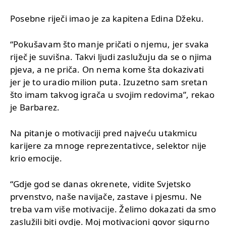
Posebne riječi imao je za kapitena Edina Džeku.
“Pokušavam što manje pričati o njemu, jer svaka
riječ je suvišna. Takvi ljudi zaslužuju da se o njima
pjeva, a ne priča. On nema kome šta dokazivati
jer je to uradio milion puta. Izuzetno sam sretan
što imam takvog igrača u svojim redovima”, rekao
je Barbarez.
Na pitanje o motivaciji pred najveću utakmicu
karijere za mnoge reprezentativce, selektor nije
krio emocije.
“Gdje god se danas okrenete, vidite Svjetsko
prvenstvo, naše navijače, zastave i pjesmu. Ne
treba vam više motivacije. Želimo dokazati da smo
zaslužili biti ovdje. Moj motivacioni govor sigurno