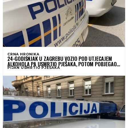
CRNA HRONIKA
24-GODIŠNJAK U ZAGREBU VOZIO POD UTJECAJEM
ALKOHOLA PA USMRTIO PJEŠAKA, POTOM POBJEGAO
PIJAN USMRTIO PJEŠAKA
SA MJESTA NESREĆE