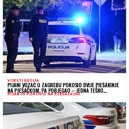
VIJESTI REGIJA
PIJANI VOZAČ U ZAGREBU POKOSIO DVIJE PJEŠAKINJE
NA PJEŠAČKOM, PA POBJEGAO – JEDNA TEŠKO
PIJAN IH POKOSIO NA PJEŠAČKOM
OZLIJEĐENA