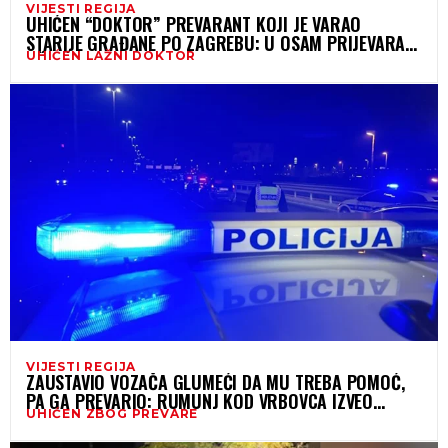
VIJESTI REGIJA
UHIĆEN “DOKTOR” PREVARANT KOJI JE VARAO
STARIJE GRAĐANE PO ZAGREBU: U OSAM PRIJEVARA
UHIĆEN LAŽNI DOKTOR
OŠTEĆENI ZA OKO 81.270 EURA
VIJESTI REGIJA
ZAUSTAVIO VOZAČA GLUMEĆI DA MU TREBA POMOĆ,
PA GA PREVARIO: RUMUNJ KOD VRBOVCA IZVEO
UHIĆEN ZBOG PREVARE
FILMSKU PREVARU!