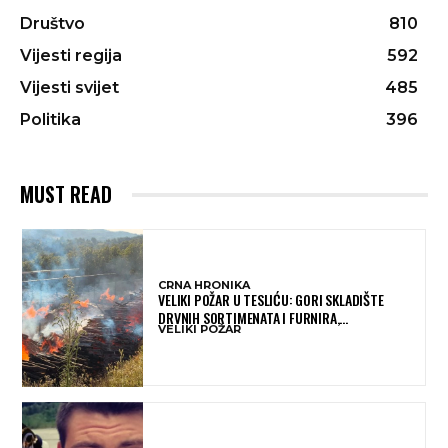
Društvo
810
Vijesti regija
592
Vijesti svijet
485
Politika
396
MUST READ
CRNA HRONIKA
VELIKI POŽAR U TESLIĆU: GORI SKLADIŠTE
DRVNIH SORTIMENATA I FURNIRA,
VELIKI POŽAR
VATROGASCIMA STIŽE POMOĆ IZ VIŠE GRADOVA