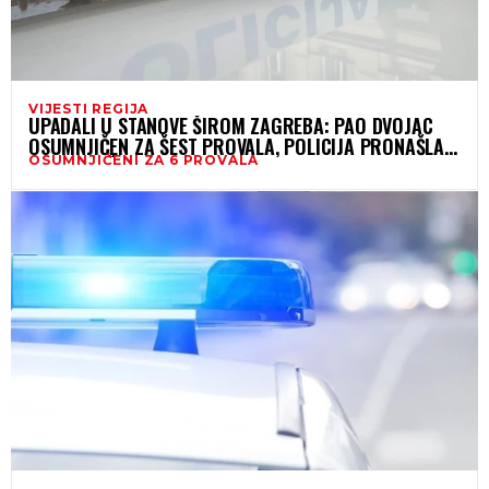
VIJESTI REGIJA
UPADALI U STANOVE ŠIROM ZAGREBA: PAO DVOJAC
OSUMNJIČEN ZA ŠEST PROVALA, POLICIJA PRONAŠLA I
OSUMNJIČENI ZA 6 PROVALA
PROVALNIČKI ALAT