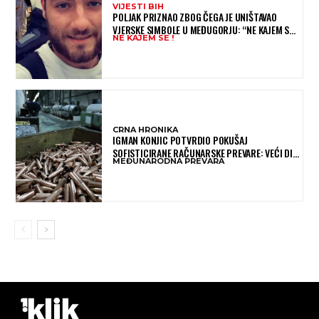
VIJESTI BIH
POLJAK PRIZNAO ZBOG ČEGA JE UNIŠTAVAO
VJERSKE SIMBOLE U MEĐUGORJU: “NE KAJEM SE I
NE KAJEM SE !
PONOVIO BIH SVE”
CRNA HRONIKA
IGMAN KONJIC POTVRDIO POKUŠAJ
SOFISTICIRANE RAČUNARSKE PREVARE: VEĆI DIO
MEĐUNARODNA PREVARA
NOVCA BLOKIRAN, OČEKUJE SE POVRAT
SREDSTAVA