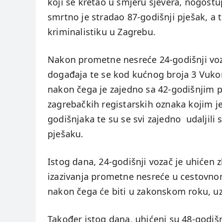
koji se kretao u smjeru sjevera, nogos
smrtno je stradao 87-godišnji pješak, a 
kriminalistiku u Zagrebu.
Nakon prometne nesreće 24-godišnji vo
događaja te se kod kućnog broja 3 Vukom
nakon čega je zajedno sa 42-godišnjim 
zagrebačkih registarskih oznaka kojim je 
godišnjaka te su se svi zajedno udaljili
pješaku.
Istog dana, 24-godišnji vozač je uhićen
izazivanja prometne nesreće u cestovn
nakon čega će biti u zakonskom roku, u
Također istog dana, uhićeni su 48-godišnj