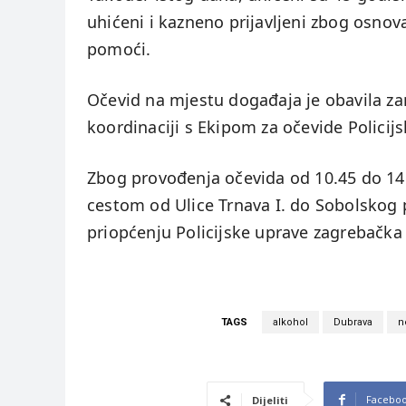
uhićeni i kazneno prijavljeni zbog osno
pomoći.
Očevid na mjestu događaja je obavila z
koordinaciji s Ekipom za očevide Policij
Zbog provođenja očevida od 10.45 do 14
cestom od Ulice Trnava I. do Sobolskog p
priopćenju Policijske uprave zagrebačka
TAGS
alkohol
Dubrava
n
Facebo
Dijeliti