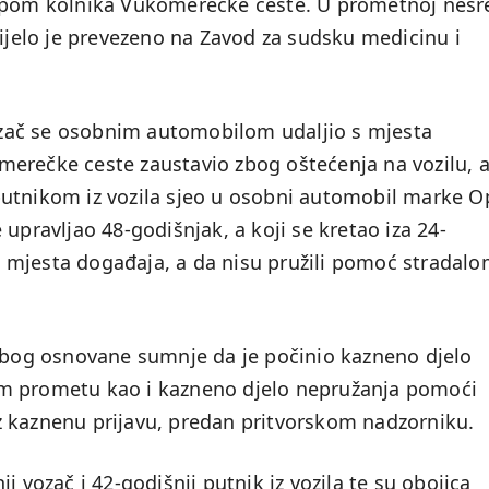
tupom kolnika Vukomerečke ceste. U prometnoj nesr
tijelo je prevezeno na Zavod za sudsku medicinu i
zač se osobnim automobilom udaljio s mjesta
erečke ceste zaustavio zbog oštećenja na vozilu, 
putnikom iz vozila sjeo u osobni automobil marke O
upravljao 48-godišnjak, a koji se kretao iza 24-
 s mjesta događaja, a da nisu pružili pomoć stradal
 zbog osnovane sumnje da je počinio kazneno djelo
om prometu kao i kazneno djelo nepružanja pomoći
z kaznenu prijavu, predan pritvorskom nadzorniku.
i vozač i 42-godišnji putnik iz vozila te su obojica