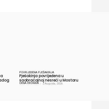
POVRIJEĐENA PJEŠAKINJA
ma
Pješakinja povrijeđena u
ladog
saobraćajnoj nesreći u Mostaru
CRNA HRONIKA
2 Augusta, 2026