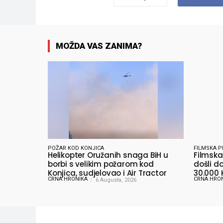
MOŽDA VAS ZANIMA?
POŽAR KOD KONJICA
FILMSKA P
Helikopter Oružanih snaga BiH u
Filmska 
borbi s velikim požarom kod
došli do
Konjica, sudjelovao i Air Tractor
30.000 
CRNA HRONIKA
CRNA HRO
6 Augusta, 2026