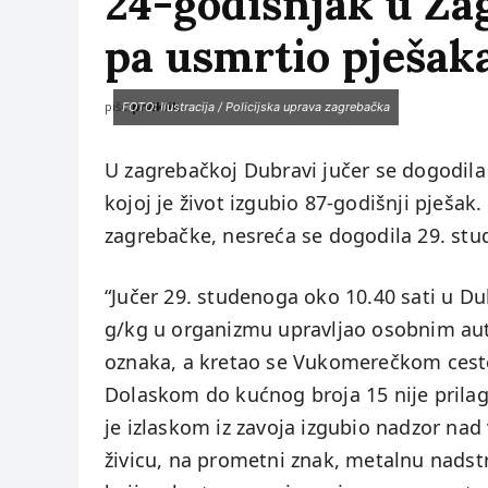
24-godišnjak u Za
pa usmrtio pješak
piše:
prviklik
FOTO: Ilustracija / Policijska uprava zagrebačka
U zagrebačkoj Dubravi jučer se dogodil
kojoj je život izgubio 87-godišnji pješa
zagrebačke, nesreća se dogodila 29. stu
“Jučer 29. studenoga oko 10.40 sati u Du
g/kg u organizmu upravljao osobnim au
oznaka, a kretao se Vukomerečkom cest
Dolaskom do kućnog broja 15 nije prilag
je izlaskom iz zavoja izgubio nadzor nad 
živicu, na prometni znak, metalnu nadst