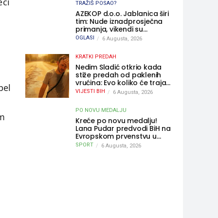
eći
TRAŽIŠ POSAO?
AZEKOP d.o.o. Jablanica širi
tim: Nude iznadprosječna
primanja, vikendi su
slobodni, traži se više
OGLASI
6 Augusta, 2026
radnika
KRATKI PREDAH
Nedim Sladić otkrio kada
a
stiže predah od paklenih
vrućina: Evo koliko će trajati
pel
osvježenje u BiH
VIJESTI BIH
6 Augusta, 2026
PO NOVU MEDALJU
om
Kreće po novu medalju!
Lana Pudar predvodi BiH na
Evropskom prvenstvu u
Parizu
SPORT
6 Augusta, 2026