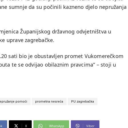
vane sumnje da su počinili kazneno djelo nepružanja
amjenica Županijskog državnog odvjetništva u
ske uprave zagrebačke.
.20 sati bio je obustavljen promet Vukomerečkom
uta te se odvijao obilaznim pravcima” – stoji u
epružanje pomoći
prometna nesreća
PU zagrebačka
ok
X
WhatsApp
Viber