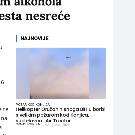
em alkohola
esta nesreće
NAJNOVIJE
u
16
POŽAR KOD KONJICA
e te
Helikopter Oružanih snaga BiH u borbi
s velikim požarom kod Konjica,
 na
sudjelovao i Air Tractor
CRNA HRONIKA
6 Augusta, 2026
a