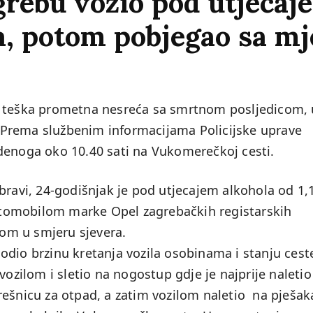
grebu vozio pod utjecaj
a, potom pobjegao sa mj
a teška prometna nesreća sa smrtnom posljedicom, 
k. Prema službenim informacijama Policijske uprave
denoga oko 10.40 sati na Vukomerečkoj cesti.
bravi, 24-godišnjak je pod utjecajem alkohola od 1,
tomobilom marke Opel zagrebačkih registarskih
om u smjeru sjevera.
odio brzinu kretanja vozila osobinama i stanju cest
vozilom i sletio na nogostup gdje je najprije naletio
rešnicu za otpad, a zatim vozilom naletio na pješak