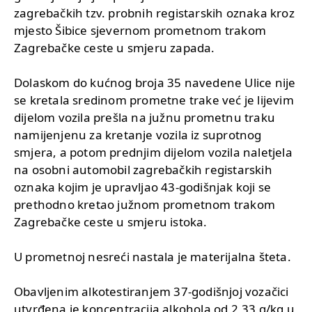
zagrebačkih tzv. probnih registarskih oznaka kroz
mjesto Šibice sjevernom prometnom trakom
Zagrebačke ceste u smjeru zapada.
Dolaskom do kućnog broja 35 navedene Ulice nije
se kretala sredinom prometne trake već je lijevim
dijelom vozila prešla na južnu prometnu traku
namijenjenu za kretanje vozila iz suprotnog
smjera, a potom prednjim dijelom vozila naletjela
na osobni automobil zagrebačkih registarskih
oznaka kojim je upravljao 43-godišnjak koji se
prethodno kretao južnom prometnom trakom
Zagrebačke ceste u smjeru istoka.
U prometnoj nesreći nastala je materijalna šteta.
Obavljenim alkotestiranjem 37-godišnjoj vozačici
utvrđena je koncentracija alkohola od 2,33 g/kg u