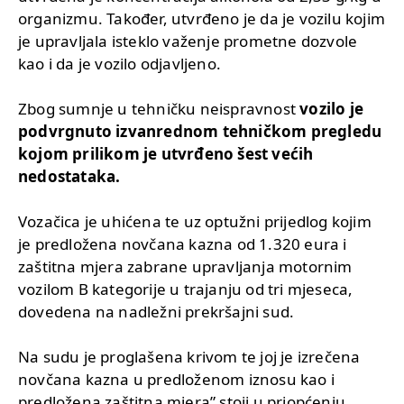
organizmu. Također, utvrđeno je da je vozilu kojim
je upravljala isteklo važenje prometne dozvole
kao i da je vozilo odjavljeno.
Zbog sumnje u tehničku neispravnost
vozilo je
podvrgnuto izvanrednom tehničkom pregledu
kojom prilikom je utvrđeno šest većih
nedostataka.
Vozačica je uhićena te uz optužni prijedlog kojim
je predložena novčana kazna od 1.320 eura i
zaštitna mjera zabrane upravljanja motornim
vozilom B kategorije u trajanju od tri mjeseca,
dovedena na nadležni prekršajni sud.
Na sudu je proglašena krivom te joj je izrečena
novčana kazna u predloženom iznosu kao i
predložena zaštitna mjera” stoji u priopćenju