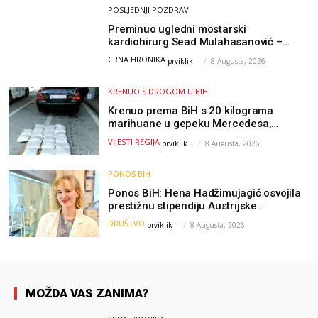
POSLJEDNJI POZDRAV
Preminuo ugledni mostarski
kardiohirurg Sead Mulahasanović –
kolege uputile emotivnu oproštajnu
CRNA HRONIKA
prviklik
-
8 Augusta, 2026
poruku
KRENUO S DROGOM U BIH
Krenuo prema BiH s 20 kilograma
marihuane u gepeku Mercedesa,
policija ga uhapsila na granici
VIJESTI REGIJA
prviklik
-
8 Augusta, 2026
PONOS BIH
Ponos BiH: Hena Hadžimujagić osvojila
prestižnu stipendiju Austrijske
akademije nauka, njeno istraživanje
DRUŠTVO
prviklik
-
8 Augusta, 2026
moglo bi pomoći djeci širom svijeta
MOŽDA VAS ZANIMA?