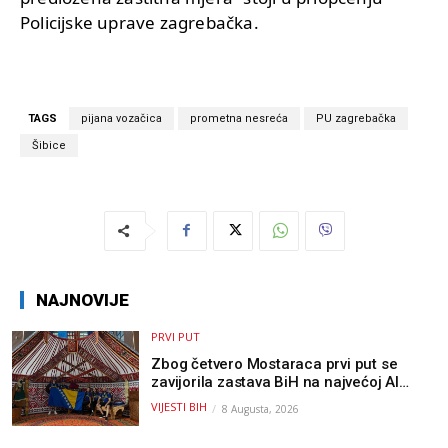
Policijske uprave zagrebačka.
TAGS
pijana vozačica
prometna nesreća
PU zagrebačka
Šibice
NAJNOVIJE
PRVI PUT
Zbog četvero Mostaraca prvi put se
zavijorila zastava BiH na najvećoj AI
olimpijadi, a sada je njihov mentor
VIJESTI BIH
8 Augusta, 2026
postao član komiteta Međunarodne
olimpijade iz...