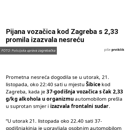
Pijana vozačica kod Zagreba s 2,33
promila izazvala nesreću
piše:
prviklik
23 Oktobra, 2025
FOTO: Policijska uprava zagrebačka
Prometna nesreća dogodila se u utorak, 21.
listopada, oko 22:40 sati u mjestu
Šibice
kod
Zagreba, kada je
37-godišnja vozačica s čak 2,33
g/kg alkohola u organizmu
automobilom prešla
u suprotan smjer i
izazvala frontalni sudar
.
“U utorak 21. listopada oko 22.40 sati 37-
godišnjakinja je upravljala osobnim automobilom