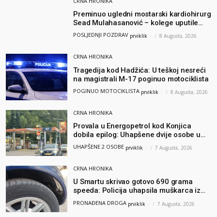
CRNA HRONIKA
Preminuo ugledni mostarski kardiohirurg
Sead Mulahasanović – kolege uputile
emotivnu oproštajnu poruku
POSLJEDNJI POZDRAV
prviklik
-
8 Augusta, 2026
CRNA HRONIKA
Tragedija kod Hadžića: U teškoj nesreći
na magistrali M-17 poginuo motociklista
POGINUO MOTOCIKLISTA
prviklik
-
8 Augusta, 2026
CRNA HRONIKA
Provala u Energopetrol kod Konjica
dobila epilog: Uhapšene dvije osobe u
Čapljini i Jablanici
UHAPŠENE 2 OSOBE
prviklik
-
7 Augusta, 2026
CRNA HRONIKA
U Smartu skrivao gotovo 690 grama
speeda: Policija uhapsila muškarca iz
Hercegovine
PRONAĐENA DROGA
prviklik
-
7 Augusta, 2026